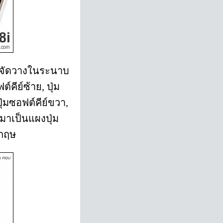
ว จัดวางในระนาบ
คีย์ซ้าย, ปุ่ม
ุ่มซอฟต์คีย์ขวา,
ลงมาเป็นแผงปุ่ม
งกฤษ