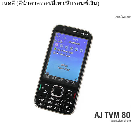
 เฉดสี (สีน้ำตาลทอง/สีเทา/สีบรอนซ์เงิน)