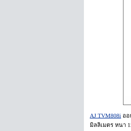
AJ TVM808i
ออก
มิลลิเมตร หนา 1