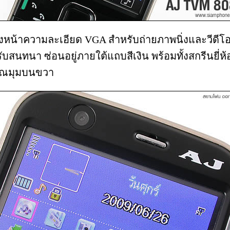
องหน้าความละเอียด VGA สำหรับถ่ายภาพนิ่งและวีดีโอ
บสนทนา ซ่อนอยู่ภายใต้แถบสีเงิน พร้อมทั้งสกรีนยี่ห
เวณมุมบนขวา