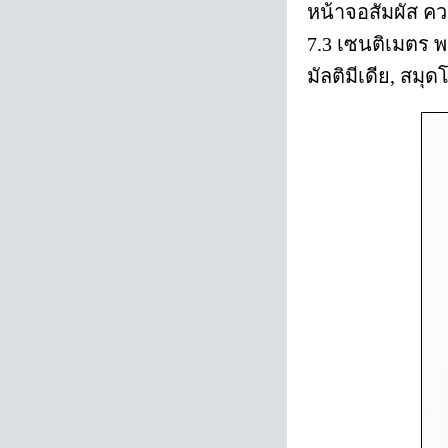
หน้าจอสัมผัส คว
7.3 เซนติเมตร พ
มัลติมีเดีย, สมุ