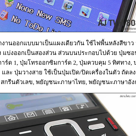
ำงานออกแบบมาเป็นแผงเดียวกัน ใช้ไฟพื้นหลังสีขา
่อง แบ่งออกเป็นสองส่วน ส่วนบนประกอบไปด้วย ปุ่มซอฟต์
์ด 1, ปุ่มโทรออกซิมการ์ด 2, ปุ่มควบคุม 5 ทิศทาง, ป
วี และ ปุ่มวางสาย ใช้เป็นปุ่มเปิด/ปิดเครื่องในตัว ถัด
ว สกรีนตัวเลข, พยัญชนะภาษาไทย, พยัญชนะภาษาอั