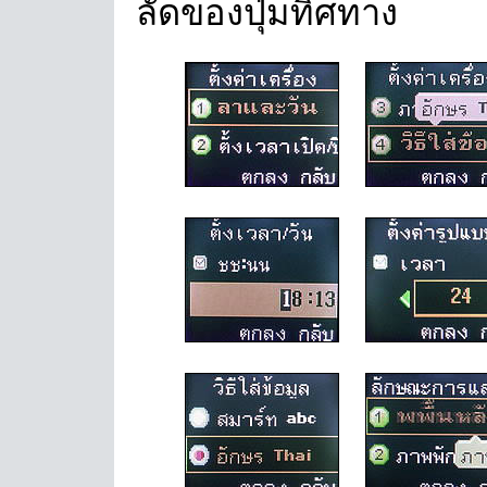
ลัดของปุ่มทิศทาง