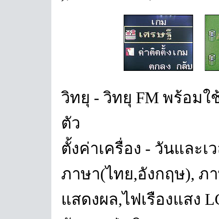
วิทยุ - วิทยุ FM พร้อ
ตัว
ตั้งค่าเครื่อง - วันและเว
ภาษา(ไทย,อังกฤษ), ภา
แสดงผล,ไฟเรืองแสง LCD,