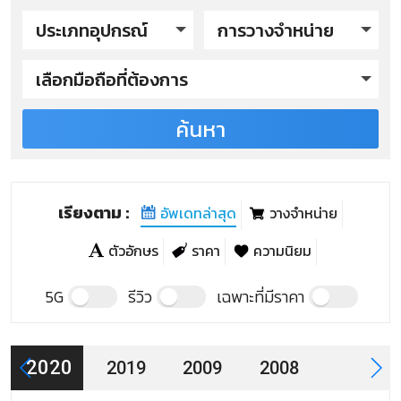
ประเภทอุปกรณ์
การวางจำหน่าย
เลือกมือถือที่ต้องการ
ค้นหา
AJ รุ่นปี 2020
AJ Tango
AJ Funky
เรียงตาม :
อัพเดทล่าสุด
วางจำหน่าย
AJ Reggae
ตัวอักษร
ราคา
ความนิยม
AJ A7
5G
รีวิว
เฉพาะที่มีราคา
AJ ROCK
2020
2019
2009
2008
AJ PUNK