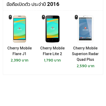
Cherry Mobile รุ่นปี 2014
มือถือเปิดตัว ประจำปี
2016
Cherry Mobile Smile H910
"
"
"
Cherry Mobile Alpha play
Cherry Mobile COSMOS ONE
Cherry Mobile M1
Cherry Mobile
Cherry Mobile
Cherry Mobile
Flare J1
Flare Lite 2
Superion Radar
Cherry Mobile Omega Infinity
2,390 บาท
1,790 บาท
Quad Plus
2,590 บาท
Cherry Mobile Hero
Cherry Mobile Quartz
Cherry Mobile Axis
Cherry Mobile Emerald