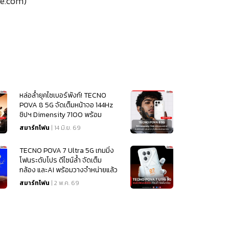
e.com)
หล่อล้ำยุคไซเบอร์พังก์! TECNO
POVA 8 5G จัดเต็มหน้าจอ 144Hz
ชิปฯ Dimensity 7100 พร้อม
แบตฯ ยักษ์ 8,000mAh เล่นยาวๆ
สมาร์ทโฟน
| 14 มิ.ย. 69
ไม่ต้องง้อสายชาร์จ
TECNO POVA 7 Ultra 5G เกมมิ่ง
โฟนระดับโปร ดีไซน์ล้ำ จัดเต็ม
กล้อง และAI พร้อมวางจำหน่ายแล้ว
วันนี้
สมาร์ทโฟน
| 2 พ.ค. 69