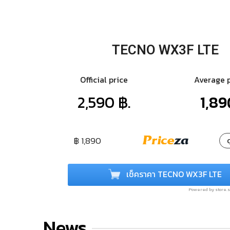
TECNO WX3F LTE
Official price
Average 
2,590 ฿.
1,89
฿ 1,890
ด
เช็คราคา TECNO WX3F LTE
Powered by store
News