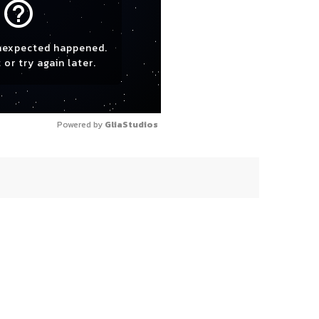
help_outline
nexpected happened.
 or try again later.
Powered by 
GliaStudios