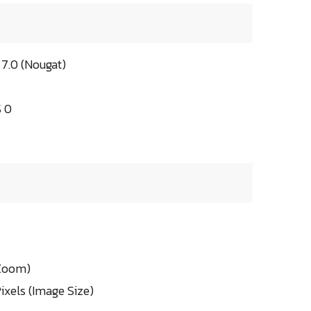
7.0 (Nougat)
S 0
 Zoom)
ixels (Image Size)