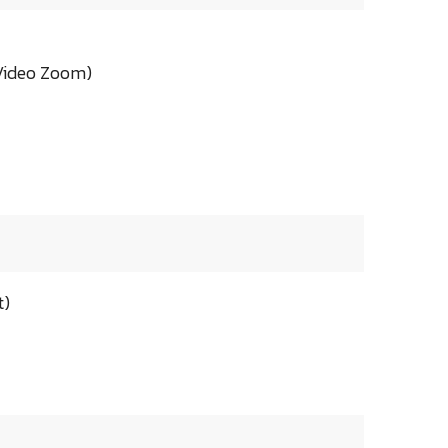
 Video Zoom)
t)