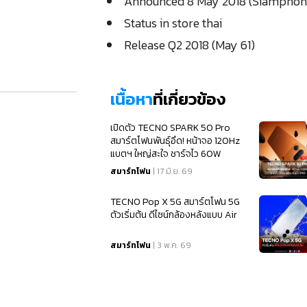
Announced 8 May 2018 (Siamphon
Status in store thai
Release Q2 2018 (May 61)
เนื้อหา
ที่เกี่ยวข้อง
เปิดตัว TECNO SPARK 50 Pro
สมาร์ตโฟนพันธุ์อึด! หน้าจอ 120Hz
แบตฯ ใหญ่สะใจ ชาร์จไว 60W
พร้อมกันน้ำ IP69
สมาร์ทโฟน
| 17 มิ.ย. 69
TECNO Pop X 5G สมาร์ตโฟน 5G
ตัวเริ่มต้น ดีไซน์กล้องหลังแบบ Air
สมาร์ทโฟน
| 3 พ.ค. 69