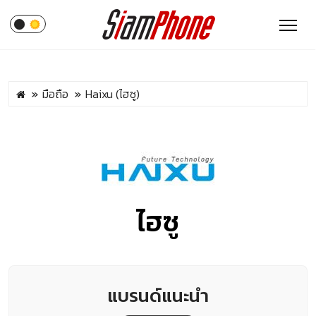
มือถือ
Haixu (ไฮซู)
ไฮซู
แบรนด์แนะนำ