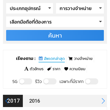
ประเภทอุปกรณ์
การวางจำหน่าย
เลือกมือถือที่ต้องการ
ค้นหา
Haixu รุ่นปี 2017
Haixu V6
Haixu V7
เรียงตาม :
อัพเดทล่าสุด
วางจำหน่าย
Haixu รุ่นปี 2016
ตัวอักษร
ราคา
ความนิยม
Haixu 5.5 Plus
5G
รีวิว
เฉพาะที่มีราคา
Haixu 5.5 PRO
2017
2016
Haixu v5a 5.0