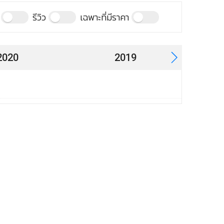
รีวิว
เฉพาะที่มีราคา
izu Note 22
izu รุ่นปี 2023
2020
2019
izu 21
มือถือเป
izu 20 Classic
izu 20 Infinity
6.55"
izu 20 Pro
izu 20
izu รุ่นปี 2021
Mei
ไม่ระ
izu 18