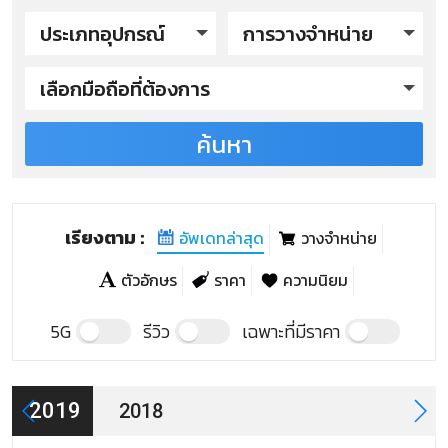
ประเภทอุปกรณ์
การวางจำหน่าย
เลือกมือถือที่ต้องการ
ค้นหา
M-Horse รุ่นปี 2019
M-Horse H1
M-Horse Happy
เรียงตาม :
อัพเดทล่าสุด
วางจำหน่าย
M-Horse P1
ตัวอักษร
ราคา
ความนิยม
M-Horse รุ่นปี 2018
5G
รีวิว
เฉพาะที่มีราคา
M-Horse M3
2019
2018
M-Horse M2S