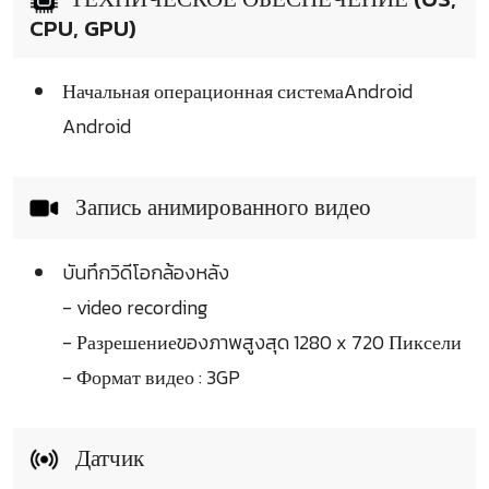
CPU, GPU)
Начальная операционная системаAndroid
Android
Запись анимированного видео
บันทึกวิดีโอกล้องหลัง
- video recording
- Разрешениеของภาพสูงสุด 1280 x 720 Пиксели
- Формат видео : 3GP
Датчик