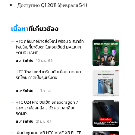
Доступно Q1 2011 (февраля 54)
เนื้อหา
ที่เกี่ยวข้อง
HTC กลับมาอย่างยิ่งใหญ่ พร้อม 5 สมาร์ท
โฟนใหม่ที่น่าจับตา ในคอนเซ็ปต์ BACK IN
YOUR HAND
สมาร์ทโฟน
| 10 มิ.ย. 68
HTC Thailand เตรียมคัมแบ็คตลาดสมา
ร์ทโฟน คาดเป็นรุ่นเริ่มต้น
สมาร์ทโฟน
| 11 มี.ค. 68
HTC U24 Pro ชิปเซ็ต Snapdragon 7
Gen 3 กล้องหลัง 3 ตัว ความละเอียด
50MP
สมาร์ทโฟน
| 21 มิ.ย. 67
เปิดตัวชุดแว่น VR HTC VIVE XR ELITE