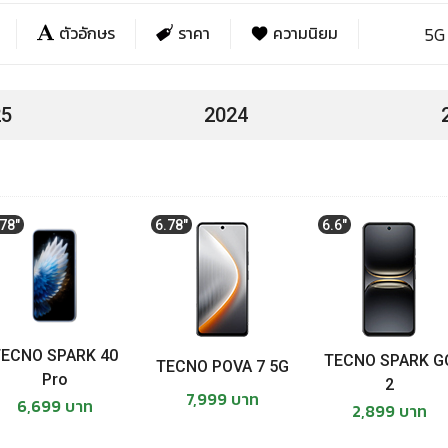
ตัวอักษร
ราคา
ความนิยม
5G
T
T
25
2024
T
T
T
.78"
6.78"
6.6"
T
T
TECNO SPARK 40
TECNO SPARK G
T
TECNO POVA 7 5G
Pro
2
7,999 บาท
6,699 บาท
TE
2,899 บาท