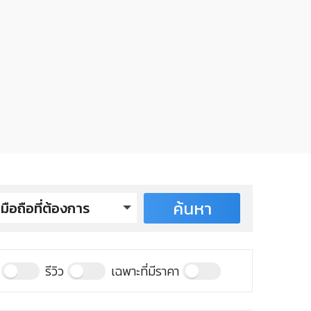
ค้นหา
มือถือที่ต้องการ
lore รุ่นปี 2005
รีวิว
เฉพาะที่มีราคา
lore M68 JetBlack
lore M98