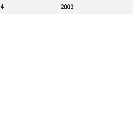
04
2003
X
Xp
Xp
Xp
Xp
Xp