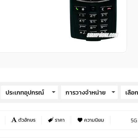
ประเภทอุปกรณ์
การวางจำหน่าย
เลือก
Xp
ตัวอักษร
ราคา
ความนิยม
5G
Xp
Xp