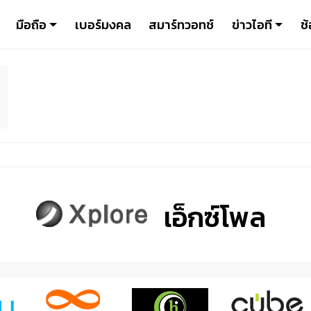
มือถือ
เบอร์มงคล
สมาร์ทวอทช์
ข่าวไอที
ช้
เอ็กซ์โพล