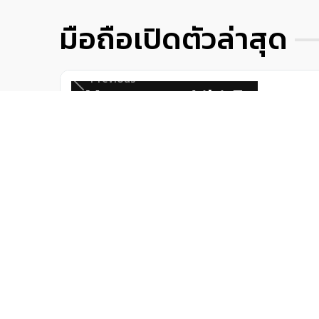
มือถือเปิดตัวล่าสุด
Previous
Xtreamer Aiki 5
ไม่ระบุข้อมูลกล้อง
"
x พิกเซล
RAM :
512 MB
ROM :
4 GB
ซิมการ์ด :
แบตเตอรี่ :
2,200 mAh