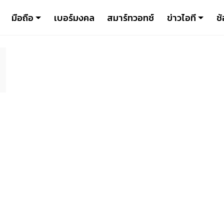
มือถือ
เบอร์มงคล
สมาร์ทวอทช์
ข่าวไอที
ช้