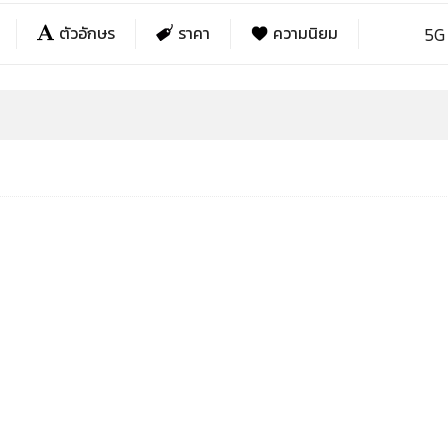
ตัวอักษร
ราคา
ความนิยม
5G
yo
yo