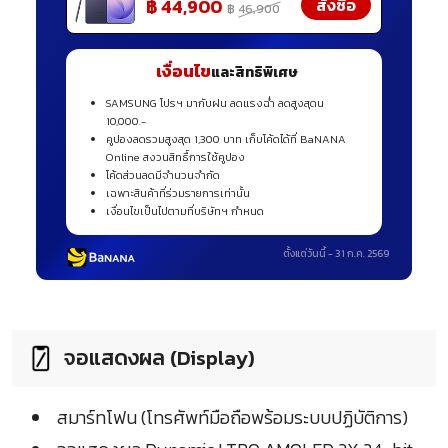
สั่งซื้อ
฿ 44,900
฿ 46,900
เงื่อนไข
และสิทธิพิเศษ
SAMSUNG โปรฯ มากับฝน ลดแรงฉ่ำ ลดสูงสุดน
10,000.-
คูปองลดรวมสูงสุด 1,300 บาท เก็บโค้ดได้ที่ BaNANA
Online สงวนสิทธื์การใช้คูปอง
โค้ดส่วนลดมีจำนวนจำกัด
เฉพาะสินค้าที่ร่วมรายการเท่านั้น
เงื่อนไขเป็นไปตามที่บริษัทฯ กำหนด
ตั้งแต่วันนี้ - 31 ก.ค. 2569
จอแสดงผล (Display)
สมาร์ทโฟน (โทรศัพท์มือถือพร้อมระบบปฏิบัติการ)