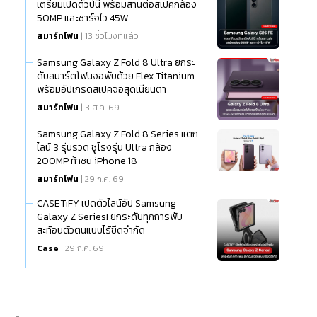
เตรียมเปิดตัวปีนี้ พร้อมสานต่อสเปคกล้อง
50MP และชาร์จไว 45W
สมาร์ทโฟน
| 13 ชั่วโมงที่แล้ว
Samsung Galaxy Z Fold 8 Ultra ยกระ
ดับสมาร์ตโฟนจอพับด้วย Flex Titanium
พร้อมอัปเกรดสเปคจอสุดเนียนตา
สมาร์ทโฟน
| 3 ส.ค. 69
Samsung Galaxy Z Fold 8 Series แตก
ไลน์ 3 รุ่นรวด ชูโรงรุ่น Ultra กล้อง
200MP ท้าชน iPhone 18
สมาร์ทโฟน
| 29 ก.ค. 69
CASETiFY เปิดตัวไลน์อัป Samsung
Galaxy Z Series! ยกระดับทุกการพับ
สะท้อนตัวตนแบบไร้ขีดจำกัด
Case
| 29 ก.ค. 69