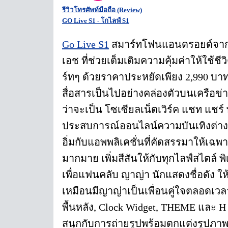
รีวิวโทรศัพท์มือถือ (Review)
GO Live S1 - โกไลฟ์ S1
Go Live S1
สมาร์ทโฟนแอนดรอยด์จาก
เอช ที่ช่วยเต็มเติมความคุ้มค่าให้ใช้ช
ร์ทๆ ด้วยราคาประหยัดเพียง 2,990 บาท
สื่อสารเป็นไปอย่างคล่องตัวบนเครือข่า
ว่าจะเป็น โซเซียลเน็ตเวิร์ค แชท แชร์
ประสบการณ์ออนไลน์ความบันเทิงต่าง
อิ่มกับแอพพลิเคชั่นที่คัดสรรมาให้เฉพา
มากมาย เพิ่มสีสันให้กับทุกไลฟ์สไตล์ พิ
เพื่อแฟนคลับ ญาญ่า นักแสดงชื่อดัง ให้
เหมือนมีญาญ่าเป็นเพื่อนคู่ใจตลอดเวล
พื้นหลัง, Clock Widget, THEME และ
สนุกกับการถ่ายรูปพร้อมตกแต่งรูปภา