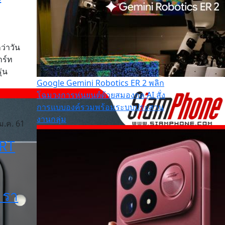
ว่าวัน
าร์ท
ุ่น
Google Gemini Robotics ER 2 พลิก
โฉมวงการหุ่นยนต์ด้วยสมองกล AI สั่ง
การแบบองค์รวมพร้อมระบบประสาน
งานกลุ่ม
ม.ค. 61
ART
 รา