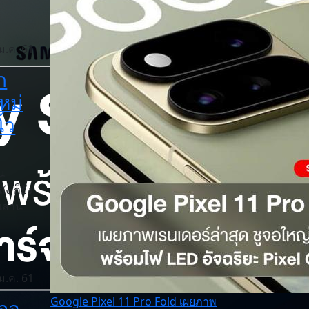
ม.ค. 61
ก
หม่
้ว
น
ง ก็ยัง
ุ่นสาน
ม.ค. 61
Google Pixel 11 Pro Fold เผยภาพ
าจอ