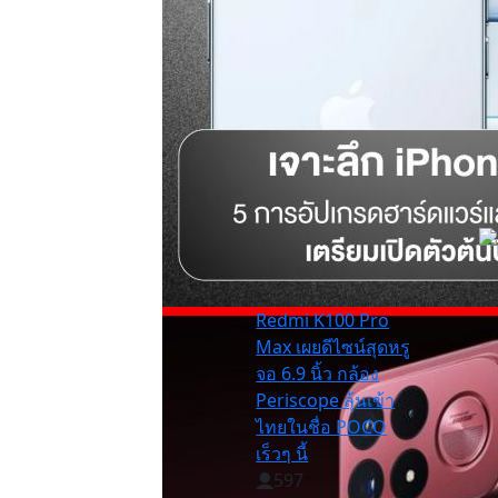
Redmi K100 Pro
Max เผยดีไซน์สุดหรู
จอ 6.9 นิ้ว กล้อง
Periscope ลุ้นเข้า
ไทยในชื่อ POCO
เร็วๆ นี้
597