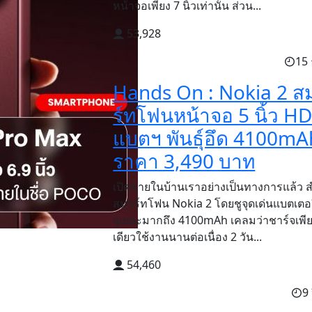
หน้าจอเพียง 7 นิ้วเท่านั้น ส่วน...
53,928
15 
Hands On : Nokia 2 ส
ร์ทโฟนหน้าจอ 5 นิ้ว H
แบตฯ พันธุ์อึด 4100mA
ราคา 3,490 บาท
เปิดขายในบ้านเราอย่างเป็นทางการแล้ว 
สมาร์ทโฟน Nokia 2 โดยชูจุดเด่นแบตเตอ
จุเยอะมากถึง 4100mAh เคลมว่าชาร์จเพียง
เดียวใช้งานนานต่อเนื่อง 2 วัน...
54,460
9 