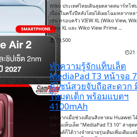
Wiko ประเทศไทยเดินลุยตลาดสมาร์ทโฟน
เนื่องในครี่งปีหลังโดยได้เผยโฉมหลากหลา
เช่น ครอบครัว VIEW XL (Wiko View, Wi
View XL และ Wiko View Prime ...
70,500
21 
ทำความรู้จักแท็บเล็ต
MediaPad T3 หน้าจอ 7 
ดีไซน์สวยจับถือสะดวก ม
โหมดเด็ก พร้อมแบตฯ
4100mAh
หลังจากเมื่อช่วงเดือนสิงหาคม Huawei ไ
หน่ายแท็บเล็ต "MediaPad T3 10" ล่าสุด
แบรนด์ก็ได้วางจำหน่ายรุ่นเดิมเพิ่มเติมแต