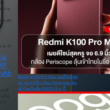
อึด
ได้นาน
่นระดับ
ม.ค. 61
ria
3MP
0mAh
Redmi K100 Pro Max เผยดีไซน์สุด
หรู จอ 6.9 นิ้ว กล้อง Periscope ลุ้น
เข้าไทยในชื่อ POCO เร็วๆ นี้
เลยที
นด์ได้
eria