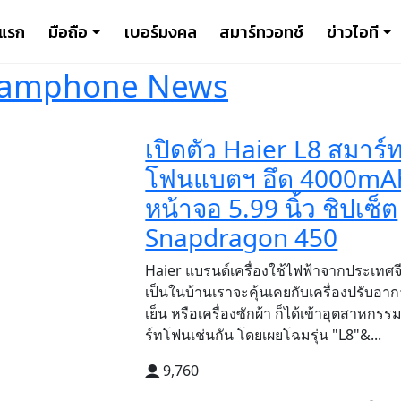
าแรก
มือถือ
เบอร์มงคล
สมาร์ทวอทช์
ข่าวไอที
iamphone News
เปิดตัว Haier L8 สมาร์
โฟนแบตฯ อึด 4000mA
หน้าจอ 5.99 นิ้ว ชิปเซ็ต
Snapdragon 450
Haier แบรนด์เครื่องใช้ไฟฟ้าจากประเทศจี
เป็นในบ้านเราจะคุ้นเคยกับเครื่องปรับอากา
เย็น หรือเครื่องซักผ้า ก็ได้เข้าอุตสาหกร
ร์ทโฟนเช่นกัน โดยเผยโฉมรุ่น "L8"&...
9,760