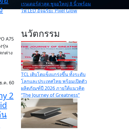
เรนเดอร์ล่าสุด ชูจอใหญ่ 8 นิ้วพร้อม
ง
ไฟ LED อัจฉริยะ Pixel Glow
นวัตกรรม
PPO A75
รุ่น
แตกต่าง
TCL เติบโตแข็งแกร่งขึ้น ทั้งระดับ
โลกและประเทศไทย พร้อมเปิดตัว
ธ.ค. 60
ผลิตภัณฑ์ปี 2026 ภายใต้แนวคิด
ny 2
“The Journey of Greatness”
id
่น
ท