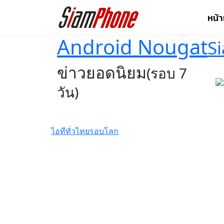
หน้
Android Nougat
S
ข่าวยอดนิยม
(รอบ 7
วัน)
ไอทีทั่วไทย
รอบโลก
GIGABYTE เผยโฉม
การ์ดจอซีรีส์ใหม่
AORUS INFINITY ชู
ดีไซน์พรีเมียม พร้อม
ประสิทธิภาพระดับ
สูง
รีวิว Infinix HOT70