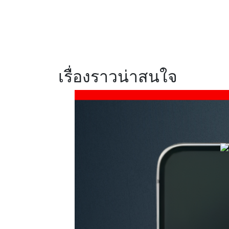
แบตฯ 8,000mAh
ชาร์จไว 45W พร้อม
ArmorShell เสริม
ความแข็งแกร่ง
เรื่องราวน่าสนใจ