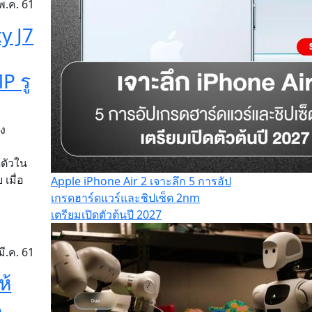
พ.ค. 61
y J7
P รู
อง
ดตัวใน
เมื่อ
Apple iPhone Air 2 เจาะลึก 5 การอัป
เกรดฮาร์ดแวร์และชิปเซ็ต 2nm
เตรียมเปิดตัวต้นปี 2027
มี.ค. 61
ห้
น