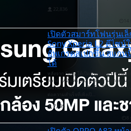
22,836
14 
เปิดตัวสมาร์ทโฟนรุ่นเล็
Sony Xperia L2 ดีไซน์ใ
อัพเกรดสเปกขึ้น สแกนนิ
ได้
หลังจาก Sony ได้เปิดตัวสองสมาร์ทโฟนรุ่
กลาง XA2 และ XA2 Ultra อ่านข่าวย้อนหลั
เผยโฉมรุ่นเล็กเสริมทัพอีกหนึ่งรุ่นนั่นคือร
ต่อความสำเร็จที่เพิ่งเปิ...
7,995
8 
เปิดตัว OPPO A83 หน้