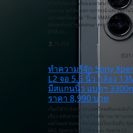
สำหรับใครที่กำลังมองหาสมาร์ทโฟนเน้น
ทนทาน ลุยได้ทุกสถานการณ์ และใช้งาน
อย่างต่อเนื่องด้วย "True SMART 4G
Adventure" ชูจุดเด่นมาตรฐานกันนํ้ากันฝุ
IP68 สา...
75,253
21 
ทำความรู้จัก Sony Xpe
L2 จอ 5.5 นิ้ว กล้อง 1
มีสแกนนิ้ว แบตฯ 330
ราคา 8,990 บาท
เรียกได้ว่า Sony ประเทศไทยเดินเกมฉับไว
เดียว หลังจากเมื่อไม่กี่วันที่ผ่านมาทางแบร
เผยโฉมสามสมาร์ทโฟนรุ่นใหม่นั่นคือ Xp
XA2, Xperia XA2 Ultra และ Xperia L2...