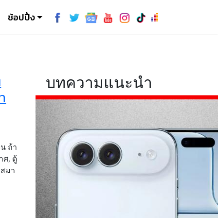
ช้อปปิ้ง
ท
บทความแนะนำ
h
น ถ้า
ศ, ตู้
รมสมา