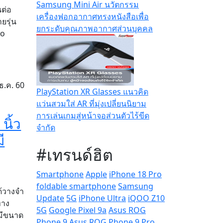
Samsung Mini Air นวัตกรรม
ต่อ
เครื่องฟอกอากาศทรงหนังสือเพื่อ
ยรุ่น
ยกระดับคุณภาพอากาศส่วนบุคคล
ko
ธ.ค. 60
PlayStation XR Glasses แนวคิด
แว่นสวมใส่ AR ที่มุ่งเปลี่ยนนิยาม
การเล่นเกมสู่หน้าจอส่วนตัวไร้ขีด
นิ้ว
จำกัด
ี
#เทรนด์ฮิต
Smartphone
Apple
iPhone 18 Pro
foldable smartphone
Samsung
ด้วางจำ
Update
5G
iPhone Ultra
iQOO Z10
ทาง
5G
Google Pixel 9a
Asus ROG
่มีขนาด
Phone 9
Asus ROG Phone 9 Pro