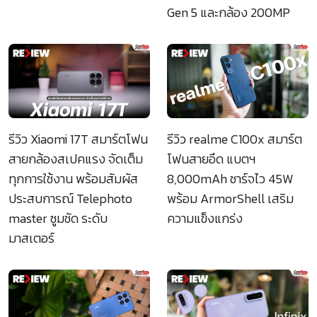
Gen 5 และกล้อง 200MP
รีวิว Xiaomi 17T สมาร์ตโฟน
รีวิว realme C100x สมาร์ต
สายกล้องสเปคแรง จัดเต็ม
โฟนสายอึด แบตฯ
ทุกการใช้งาน พร้อมสัมผัส
8,000mAh ชาร์จไว 45W
ประสบการณ์ Telephoto
พร้อม ArmorShell เสริม
master ซูมชัด ระดับ
ความแข็งแกร่ง
มาสเตอร์