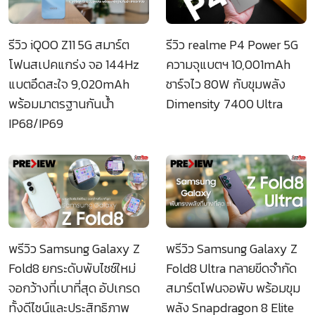
รีวิว iQOO Z11 5G สมาร์ต
รีวิว realme P4 Power 5G
โฟนสเปคแกร่ง จอ 144Hz
ความจุแบตฯ 10,001mAh
แบตอึดสะใจ 9,020mAh
ชาร์จไว 80W กับขุมพลัง
พร้อมมาตรฐานกันน้ำ
Dimensity 7400 Ultra
IP68/IP69
พรีวิว Samsung Galaxy Z
พรีวิว Samsung Galaxy Z
Fold8 ยกระดับพับไซซ์ใหม่
Fold8 Ultra ทลายขีดจำกัด
จอกว้างที่เบาที่สุด อัปเกรด
สมาร์ตโฟนจอพับ พร้อมขุม
ทั้งดีไซน์และประสิทธิภาพ
พลัง Snapdragon 8 Elite