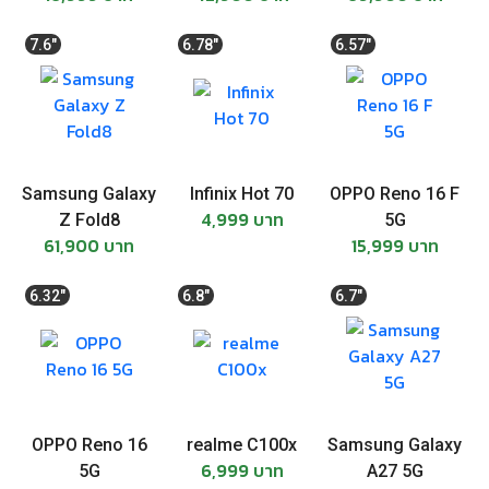
7.6"
6.78"
6.57"
Samsung Galaxy
Infinix Hot 70
OPPO Reno 16 F
4,999 บาท
Z Fold8
5G
61,900 บาท
15,999 บาท
6.32"
6.8"
6.7"
OPPO Reno 16
realme C100x
Samsung Galaxy
6,999 บาท
5G
A27 5G