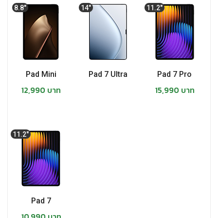
8.8"
14"
11.2"
Pad Mini
Pad 7 Ultra
Pad 7 Pro
12,990 บาท
15,990 บาท
11.2"
Pad 7
10,990 บาท