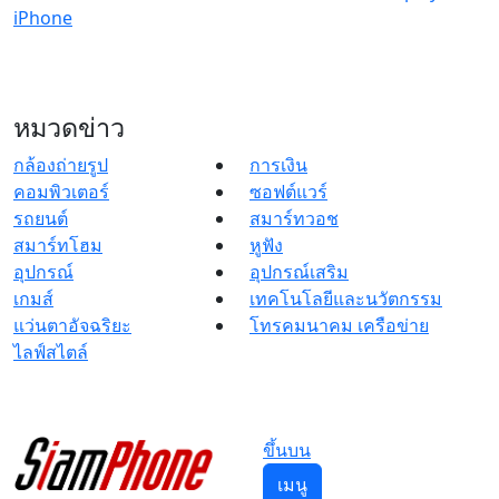
iPhone
หมวดข่าว
กล้องถ่ายรูป
การเงิน
คอมพิวเตอร์
ซอฟต์แวร์
รถยนต์
สมาร์ทวอช
สมาร์ทโฮม
หูฟัง
อุปกรณ์
อุปกรณ์เสริม
เกมส์
เทคโนโลยีและนวัตกรรม
แว่นตาอัจฉริยะ
โทรคมนาคม เครือข่าย
ไลฟ์สไตล์
ขึ้นบน
เมนู