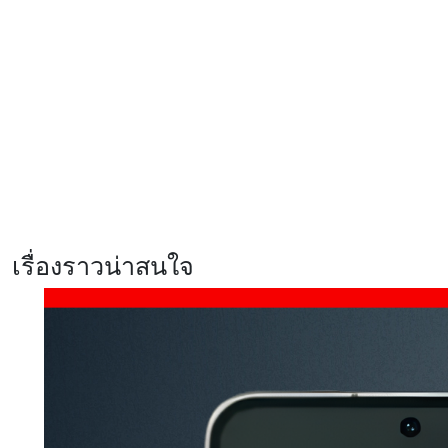
รีวิว realme C100x สมาร์ตโฟนสาย
อึด แบตฯ 8,000mAh ชาร์จไว 45W
พร้อม ArmorShell เสริมความ
แข็งแกร่ง
รีวิว Xiaomi 17T สมาร์ตโฟนสายก
ล้องสเปคแรง จัดเต็มทุกการใช้งาน
พร้อมสัมผัสประสบการณ์ Telephoto
master ซูมชัด ระดับมาสเตอร์
เรื่องราวน่าสนใจ