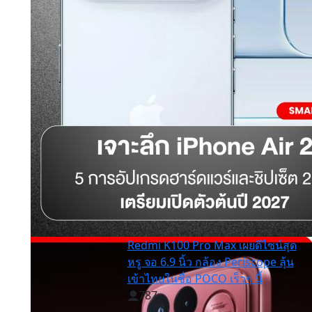
Redmi K100 Pro Max เผยดีไซน์สุด
หรู จอ 6.9 นิ้ว กล้อง Periscope ลุ้น
เข้าไทยในชื่อ POCO เร็วๆ นี้
787