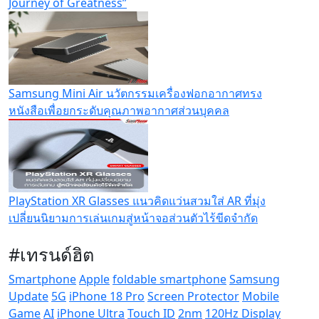
Journey of Greatness”
Samsung Mini Air นวัตกรรมเครื่องฟอกอากาศทรง
หนังสือเพื่อยกระดับคุณภาพอากาศส่วนบุคคล
PlayStation XR Glasses แนวคิดแว่นสวมใส่ AR ที่มุ่ง
เปลี่ยนนิยามการเล่นเกมสู่หน้าจอส่วนตัวไร้ขีดจำกัด
#เทรนด์ฮิต
Smartphone
Apple
foldable smartphone
Samsung
Update
5G
iPhone 18 Pro
Screen Protector
Mobile
Game
AI
iPhone Ultra
Touch ID
2nm
120Hz Display