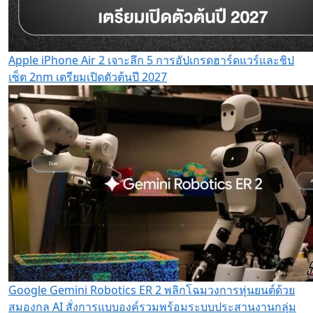
Apple iPhone Air 2 เจาะลึก 5 การอัปเกรดฮาร์ดแวร์และชิป
เซ็ต 2nm เตรียมเปิดตัวต้นปี 2027
Google Gemini Robotics ER 2 พลิกโฉมวงการหุ่นยนต์ด้วย
สมองกล AI สั่งการแบบองค์รวมพร้อมระบบประสานงานกลุ่ม