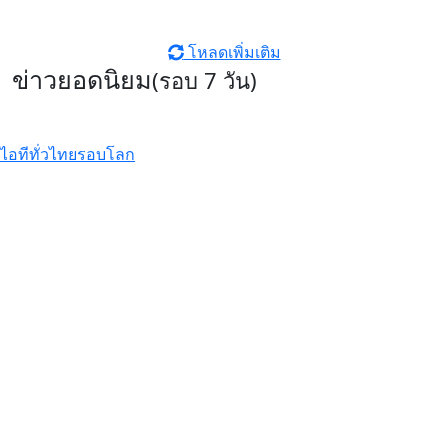
โหลดเพิ่มเติม
ข่าวยอดนิยม
(รอบ 7 วัน)
ไอทีทั่วไทย
รอบโลก
รีวิว Infinix HOT70 สมาร์ตโฟน
ดีไซน์หรู สเปคแรงคุ้มค่า ตอบโจทย์
ไลฟ์สไตล์ไม่หยุดนิ่ง
รีวิว Xiaomi 17T Pro ที่สุดแห่ง
Telephoto Master ซูมชัดระดับ
มาสเตอร์ด้วย Leica พร้อมแบตเตอรี่
ซิลิคอนคาร์บอนสุดอึด 7000mAh
Xiaomi EV เผยโฉม ‘SkyNomad’ ซี
รีส์รถยนต์ SUV พื้นที่กว้างสุดอัจฉริยะ
ปรับเปลี่ยนฟังก์ชันได้ดั่งใจ