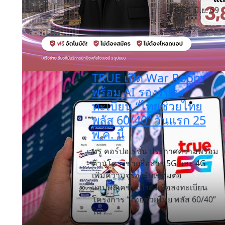
21 มิ.ย. 69
TRUE เปิด War Room
พร้อม AI รองรับลง
ทะเบียน “ไทยช่วยไทย
พลัส 60/40” วันแรก 25
พ.ค. นี้
ทรู คอร์ปอเรชั่น ประกาศความพร้อม
ด้านโครงข่ายสื่อสาร 5G และ 4G
เพิ่มความจุรองรับเชื่อมต่อ
แอปพลิเคชันเป๋าตังเพื่อลงทะเบียน
โครงการ “ไทยช่วยไทย พลัส 60/40”
ในว...