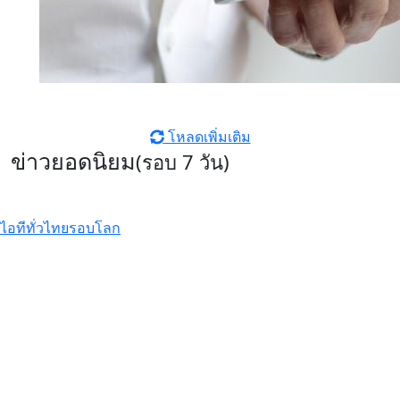
โหลดเพิ่มเติม
ข่าวยอดนิยม
(รอบ 7 วัน)
ไอทีทั่วไทย
รอบโลก
วางจำหน่ายแล้วอย่างเป็นทางการ
OPPO Reno16 Series 5G อัปเกรด
กล้องมุมกว้างพิเศษ 50MP กว้าง
0.6x
รีวิว UGREEN FineTrack Mini 2
สมาร์ตแทร็กเกอร์ดีไซน์แบนบาง
ซ่อนเนียน แบตฯ อึด 7 ปี รองรับ