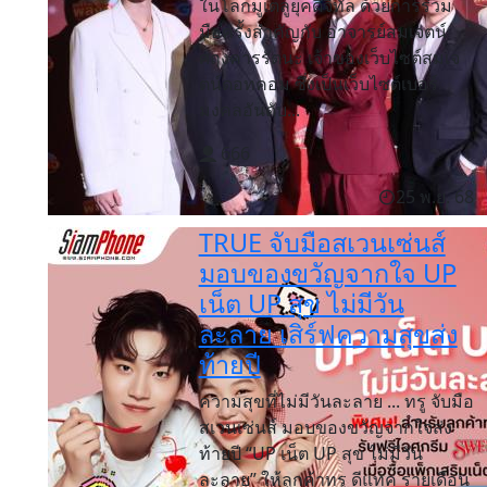
ในโลกมูเตลูยุคดิจิทัล ด้วยการร่วม
มือครั้งสำคัญกับ อาจารย์สมเจตน์
ศฤงคารรัตนะ เจ้าของเว็บไซต์สมเจ
ตน์ดอทคอม ซึ่งเป็นเว็บไซต์เบอร์
มงคลอันดับ...
666
25 พ.ย. 68
TRUE จับมือสเวนเซ่นส์
มอบของขวัญจากใจ UP
เน็ต UP สุข ไม่มีวัน
ละลาย เสิร์ฟความสุขส่ง
ท้ายปี
ความสุขที่ไม่มีวันละลาย ... ทรู จับมือ
สเวนเซ่นส์ มอบของขวัญจากใจส่ง
ท้ายปี “UP เน็ต UP สุข ไม่มีวัน
ละลาย” ให้ลูกค้าทรู ดีแทค รายเดือน