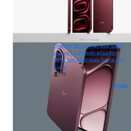
OnePlus N6x สมาร์ตโฟนสายอึดชู
แบตเตอรี่ 7,000mAh พร้อมชิปฯ
Dimensity 6360 Apex ในราคาเข้า
ถึงง่าย
170
อ่านต่อ