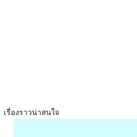
Apple Find My
GIGABYTE เผยโฉมการ์ดจอซีรีส์ใหม่
AORUS INFINITY ชูดีไซน์พรีเมียม
พร้อมประสิทธิภาพระดับสูง
รีวิว Infinix HOT70 สมาร์ตโฟน
ดีไซน์หรู สเปคแรงคุ้มค่า ตอบโจทย์
ไลฟ์สไตล์ไม่หยุดนิ่ง
รีวิว Xiaomi 17T Pro ที่สุดแห่ง
Telephoto Master ซูมชัดระดับ
มาสเตอร์ด้วย Leica พร้อมแบตเตอรี่
ซิลิคอนคาร์บอนสุดอึด 7000mAh
เรื่องราวน่าสนใจ