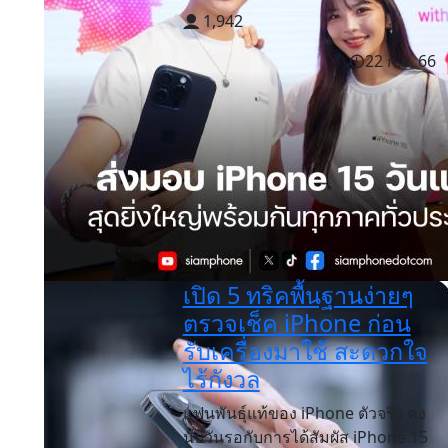
1,942
22 ก.ย. 66
เปิด 5 ทริคพื้นฐานง่ายๆ
ตรวจเช็ค iPhone ก่อน
รับเครื่องมาใช้ สะดวกใจ
ไร้กังวล
แฟนพันธุ์แท้ของ iPhone ตัวจริง คง
นับวันรอกับการได้สัมผัส iPhone 15