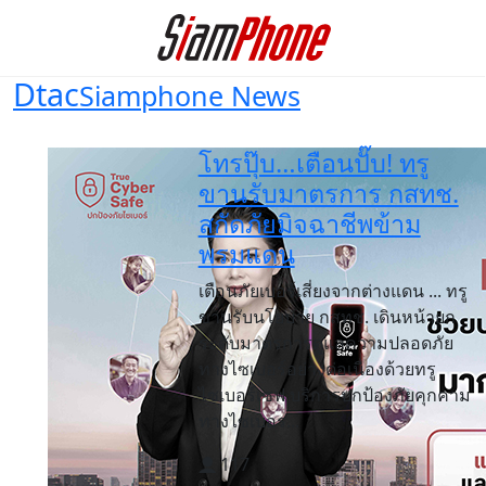
Dtac
Siamphone News
โทรปุ๊บ…เตือนปั๊บ! ทรู
ขานรับมาตรการ กสทช.
สกัดภัยมิจฉาชีพข้าม
พรมแดน
เตือนภัยเบอร์เสี่ยงจากต่างแดน ... ทรู
ขานรับนโยบาย กสทช. เดินหน้ายก
ระดับมาตรการดูแลความปลอดภัย
ทางไซเบอร์อย่างต่อเนื่องด้วยทรู
ไซเบอร์เซฟ บริการปกป้องภัยคุกคาม
ทางไซเบอร...
117