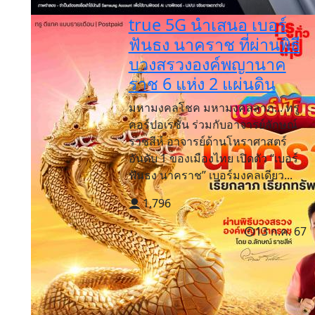
true 5G นำเสนอ เบอร์
ฟันธง นาคราช ที่ผ่านพิธี
บวงสรวงองค์พญานาค
ราช 6 แห่ง 2 แผ่นดิน
มหามงคลโชค มหามงคลลาภ... ทรู
คอร์ปอเรชั่น ร่วมกับอาจารย์ลักษณ์
ราชสีห์ อาจารย์ด้านโหราศาสตร์
อันดับ 1 ของเมืองไทย เปิดตัว “เบอร์
ฟันธง นาคราช” เบอร์มงคลเดียว...
1,796
13 ก.ค. 67