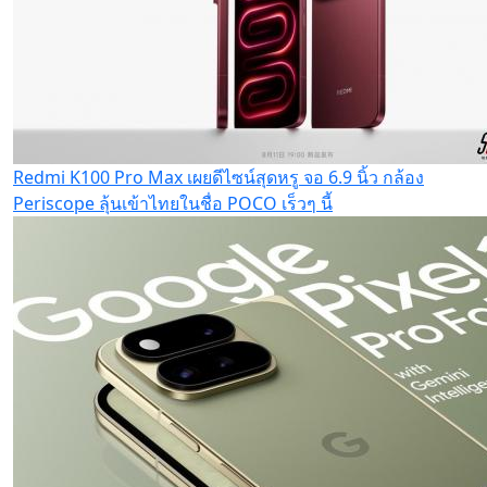
Redmi K100 Pro Max เผยดีไซน์สุดหรู จอ 6.9 นิ้ว กล้อง
Periscope ลุ้นเข้าไทยในชื่อ POCO เร็วๆ นี้