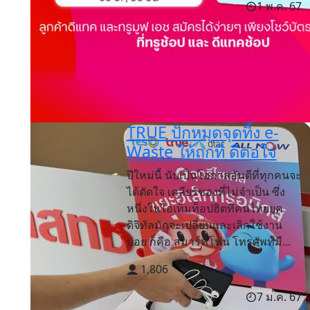
1 พ.ค. 67
TRUE ปักหมุดจุดทิ้ง e-
Waste ให้ถูกที่ ดีต่อใจ
ปีใหม่นี้ นับเป็นโอกาสอันดีที่ทุกคนจะ
ได้ตัดใจ เคลียร์ของที่ไม่จำเป็น ซึ่ง
หนึ่งในไอเท็มท็อปฮิตที่คนไทยยุค
ดิจิทัลมักจะเปลี่ยนและเลิกใช้งาน
บ่อย ก็คือ สมาร์ทโฟน โทรศัพท์มื...
1,806
7 ม.ค. 67