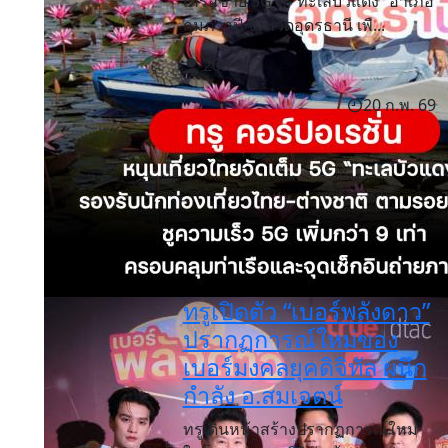
เครือข่าย 5G ที่ “ทะเลบัวแดง” อำเภอ
กุมภวาปี จังหวัดอุดรธานี เพื...
205
20 ก.พ. 69
ทรูเปิดตัว “เบอร์พลังดาว”
ปรากฏการณ์ใหม่ของ
เบอร์มงคลยุคดิจิทัล ผนึก
กำลัง อ.สมเจตน์
ทรูเดินหน้าสร้างปรากฏการณ์ใหม่