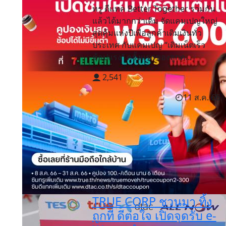
ทรู ดีแทค Better Together รวมกัน
แล้วได้มากกว่าเดิม จัดแคมเปญใหญ่
สุดคุ้มแห่งปีเพื่อลูกค้าเติมเงินทั่ว
ประเทศ กับแคมเปญ “เติมเน็ตเร็ว
ช้อปแรง” ครั้งแรกของลูกค...
2,541
11 ส.ค. 66
TRUE CORP ชวนมา ทิ้ง
ถูกที่ ดีต่อใจ เปิดจุดรับ e-