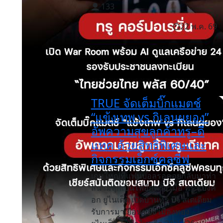
133
22 พ.ค. 69
TRUE จัดเต็มบิ๊กแมตช์
“แข้งเทพ vs กิเลนผยอง”
อัพความสุขลูกค้าทรู–ดี
แทค ด้วยสิทธิพิเศษและ
กิจกรรมเอ็กซ์คลูซีฟ
เกมใหญ่ที่แฟนบอลรอคอยกลับมาทำ
สนามลุกเป็นไฟอีกครั้ง เมื่อ ทรู แบงค็
อก ยูไนเต็ด เปิดบ้านทรู บีจี สเตเดียม
รับการมาเยือนของ เมืองทอง