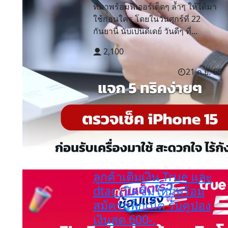
ที่มาพร้อมฟีเจอร์เด็ดๆ ล้ำๆ ให้ได้มา
ใช้ก่อนใคร โดยในวันศุกร์ที่ 22
กันยานี้ นับเป็นดีเดย์ วันดีๆ ที่...
2,100
21 ก.ย. 66
ลูกค้าเติมเงิน True และ
dtac เปิดซิมใหม่พร้อม
สมัครแพ็กเน็ต รับคูปอง
เงินสด 600-.