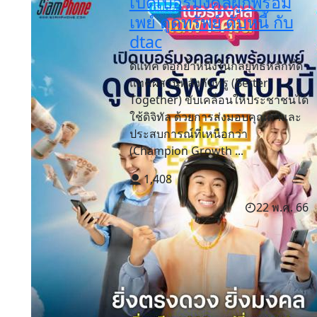
เปิดเบอร์มงคลผูกพร้อม
เพย์ ดูดทรัพย์ ดับหนี้ กับ
dtac
ดีแทค ตอกย้ำหนึ่งในกลยุทธ์หลักที่ดี
แทคผสานพลังกับทรู (Better
Together) ขับเคลื่อนให้ประชาชนได้
ใช้ดิจิทัล ด้วยการส่งมอบคุณค่าและ
ประสบการณ์ที่เหนือกว่า
(Champion Growth ...
1,408
22 พ.ค. 66