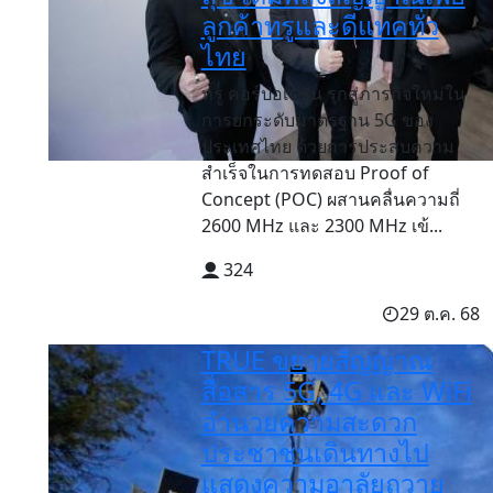
ลูกค้าทรูและดีแทคทั่ว
ไทย
ทรู คอร์ปอเรชั่น รุกสู่ภารกิจใหม่ใน
การยกระดับมาตรฐาน 5G ของ
ประเทศไทย ด้วยการประสบความ
สำเร็จในการทดสอบ Proof of
Concept (POC) ผสานคลื่นความถี่
2600 MHz และ 2300 MHz เข้...
324
29 ต.ค. 68
TRUE ขยายสัญญาณ
สื่อสาร 5G, 4G และ WiFi
อำนวยความสะดวก
ประชาชนเดินทางไป
แสดงความอาลัยถวาย