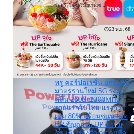
รับฟรี! ไอศกรีมสเวนเซ่...
572
23 พ.ย. 68
ทรู คอร์ปอเรชั่น ยกระดับ
มาตรฐานใหม่ 5G รวม
คลื่น 2600+2300MHz
รายแรกในไทย แรงกว่า
เดิม 80% พร้อมชูแนวคิด
UP สัญญาณ UP ความ
สุข เติมพลังสัญญาณเพื่อ