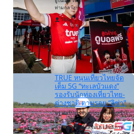
ยูไนเต็ด ในศึกไทยลีก 2025/26
ท่ามกลาง...
188
23 ก.พ. 69
TRUE หนุนเที่ยวไทยจัด
เต็ม 5G “ทะเลบัวแดง”
รองรับนักท่องเที่ยวไทย-
ต่างชาติ ตามรอย “ลิซ่า”
ทรู คอร์ปอเรชั่น ยกระดับโครงสร้าง
พื้นฐานดิจิทัลในแหล่งท่องเที่ยว
สำคัญของไทย เสริมประสิทธิภาพ