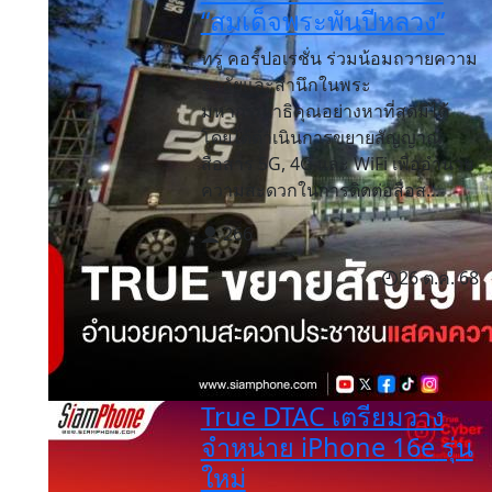
“สมเด็จพระพันปีหลวง”
ทรู คอร์ปอเรชั่น ร่วมน้อมถวายความ
อาลัยและสำนึกในพระ
มหากรุณาธิคุณอย่างหาที่สุดมิได้
โดยได้ดำเนินการขยายสัญญาณ
สื่อสาร 5G, 4G และ WiFi เพื่ออำนวย
ความสะดวกในการติดต่อสื่อส...
266
26 ต.ค. 68
True DTAC เตรียมวาง
จำหน่าย iPhone 16e รุ่น
ใหม่