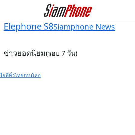
Elephone S8
Siamphone News
ข่าวยอดนิยม
(รอบ 7 วัน)
ไอทีทั่วไทย
รอบโลก
วางจำหน่ายแล้วอย่างเป็นทางการ
OPPO Reno16 Series 5G อัปเกรด
กล้องมุมกว้างพิเศษ 50MP กว้าง
0.6x
รีวิว UGREEN FineTrack Mini 2
สมาร์ตแทร็กเกอร์ดีไซน์แบนบาง
ซ่อนเนียน แบตฯ อึด 7 ปี รองรับ
Apple Find My