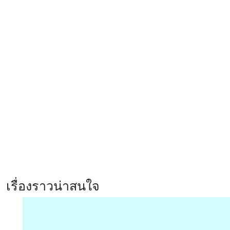
GIGABYTE เผยโฉมการ์ดจอซีรีส์ใหม่
AORUS INFINITY ชูดีไซน์พรีเมียม
พร้อมประสิทธิภาพระดับสูง
รีวิว Infinix HOT70 สมาร์ตโฟน
ดีไซน์หรู สเปคแรงคุ้มค่า ตอบโจทย์
ไลฟ์สไตล์ไม่หยุดนิ่ง
รีวิว Xiaomi 17T Pro ที่สุดแห่ง
Telephoto Master ซูมชัดระดับ
มาสเตอร์ด้วย Leica พร้อมแบตเตอรี่
ซิลิคอนคาร์บอนสุดอึด 7000mAh
เรื่องราวน่าสนใจ