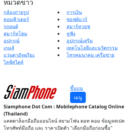
หมวดข่าว
กล้องถ่ายรูป
การเงิน
คอมพิวเตอร์
ซอฟต์แวร์
รถยนต์
สมาร์ทวอช
สมาร์ทโฮม
หูฟัง
อุปกรณ์
อุปกรณ์เสริม
เกมส์
เทคโนโลยีและนวัตกรรม
แว่นตาอัจฉริยะ
โทรคมนาคม เครือข่าย
ไลฟ์สไตล์
ขึ้นบน
เมนู
Siamphone Dot Com : Mobilephone Catalog Online
(Thailand)
แคตตาล็อกมือถือออนไลน์ สยามโฟน ดอท คอม ข้อมูลสเปค
โทรศัพท์มือถือ และ ราคาเปิดตัว "เลือกมือถือก่อนซื้อ"