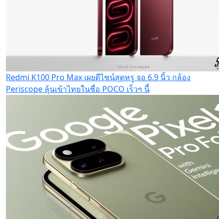
Redmi K100 Pro Max เผยดีไซน์สุดหรู จอ 6.9 นิ้ว กล้อง
Periscope ลุ้นเข้าไทยในชื่อ POCO เร็วๆ นี้