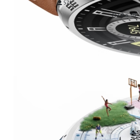
571
2 มิ.ย. 69