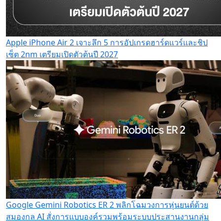
Apple iPhone Air 2 เจาะลึก 5 การอัปเกรดฮาร์ดแวร์และชิป
เซ็ต 2nm เตรียมเปิดตัวต้นปี 2027
Google Gemini Robotics ER 2 พลิกโฉมวงการหุ่นยนต์ด้วย
สมองกล AI สั่งการแบบองค์รวมพร้อมระบบประสานงานกลุ่ม