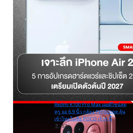
Redmi K100 Pro Max เผยดีไซน์สุด
หรู จอ 6.9 นิ้ว กล้อง Periscope ลุ้น
เข้าไทยในชื่อ POCO เร็วๆ นี้
553