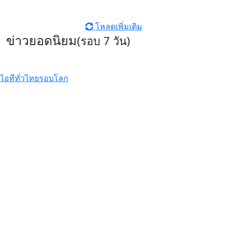
โหลดเพิ่มเติม
ข่าวยอดนิยม
(รอบ 7 วัน)
ไอทีทั่วไทย
รอบโลก
GIGABYTE เผยโฉมการ์ดจอซีรีส์ใหม่
AORUS INFINITY ชูดีไซน์พรีเมียม
พร้อมประสิทธิภาพระดับสูง
รีวิว Infinix HOT70 สมาร์ตโฟน
ดีไซน์หรู สเปคแรงคุ้มค่า ตอบโจทย์
ไลฟ์สไตล์ไม่หยุดนิ่ง
รีวิว Xiaomi 17T Pro ที่สุดแห่ง
Telephoto Master ซูมชัดระดับ
มาสเตอร์ด้วย Leica พร้อมแบตเตอรี่