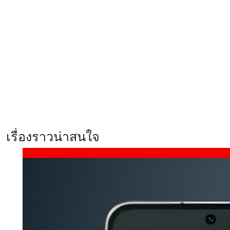
ซิลิคอนคาร์บอนสุดอึด 7000mAh
Xiaomi EV เผยโฉม ‘SkyNomad’ ซี
รีส์รถยนต์ SUV พื้นที่กว้างสุดอัจฉริยะ
ปรับเปลี่ยนฟังก์ชันได้ดั่งใจ
รีวิว realme C100x สมาร์ตโฟนสาย
อึด แบตฯ 8,000mAh ชาร์จไว 45W
พร้อม ArmorShell เสริมความ
แข็งแกร่ง
เรื่องราวน่าสนใจ