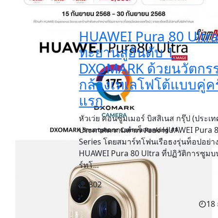
HUAWEI Pura 80 Ultr
ทะยานสู่อันดับ 1
DXOMARK ด้วยนวัตกร
กล้องเทเลโฟโต้แบบคู่ครั
แรก
หัวเว่ย คอนซูมเมอร์ บิสสิเนส กรุ๊ป (ประเ
ประกาศความสำเร็จของ HUAWEI Pura 
Series โดยสมาร์ทโฟนเรือธงรุ่นท็อปอย่า
HUAWEI Pura 80 Ultra ที่ปฏิวัติการซูม
ร์ทโ...
802
18 