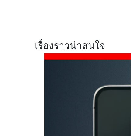
แบตฯ 8,000mAh
ชาร์จไว 45W พร้อม
ArmorShell เสริม
ความแข็งแกร่ง
เรื่องราวน่าสนใจ