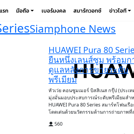
าแรก
มือถือ
เบอร์มงคล
สมาร์ทวอทช์
ข่าวไอที
eries
Siamphone News
HUAWEI Pura 80 Seri
ยืนหนึ่งเลนส์ซูม พร้อมก
ดูแลหลังการขายระดับ
พรีเมียม
หัวเว่ย คอนซูมเมอร์ บิสสิเนส กรุ๊ป (ประเ
มุ่งมั่นมอบประสบการณ์ระดับพรีเมียมสำห
HUAWEI Pura 80 Series สมาร์ทโฟนเรือธ
โดดเด่นด้วยนวัตกรรมด้านการถ่ายภาพที่สร
560