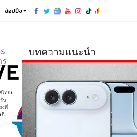
ช้อปปิ้ง
es
บทความแนะนำ
าร
ทศไทย)
รับ
งที่
้...