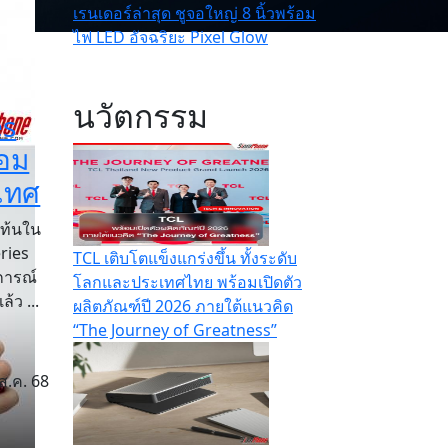
เรนเดอร์ล่าสุด ชูจอใหญ่ 8 นิ้วพร้อม
ไฟ LED อัจฉริยะ Pixel Glow
นวัตกรรม
es
้อม
เทศ
ท้นใน
eries
TCL เติบโตแข็งแกร่งขึ้น ทั้งระดับ
การณ์
โลกและประเทศไทย พร้อมเปิดตัว
้ว ...
ผลิตภัณฑ์ปี 2026 ภายใต้แนวคิด
“The Journey of Greatness”
ส.ค. 68