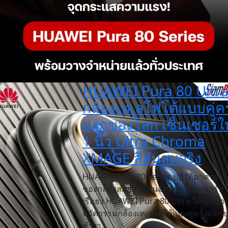
HUAWEI Pura 80 Ultr
กล้องเทเลโฟโต้แบบคู่ครั
แรกของโลก เซ็นเซอร์ใ
1 นิ้ว Ultra Chroma
XMAGE สีสันสมจริง
HUAWEI Pura 80 Series ปฏิวัติมาตรฐาน
ของกล้องสมาร์ทโฟนอีกครั้ง โดยสมาร์ทโ
เรือธง HUAWEI Pura 80 Ultra ได้บุกเบิก
นวัตกรรมกล้องเทเลโฟโต้แบบคู่ครั้งแรก
ทำงา...