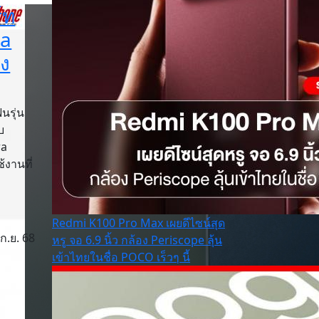
์ท
ma
ิง
นรุ่น
บ
ra
งานที่
Redmi K100 Pro Max เผยดีไซน์สุด
ก.ย. 68
หรู จอ 6.9 นิ้ว กล้อง Periscope ลุ้น
เข้าไทยในชื่อ POCO เร็วๆ นี้