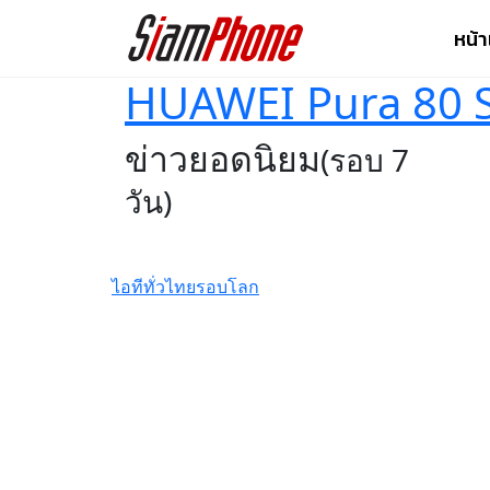
หน้
HUAWEI Pura 80 S
ข่าวยอดนิยม
(รอบ 7
วัน)
ไอทีทั่วไทย
รอบโลก
GIGABYTE เผยโฉม
การ์ดจอซีรีส์ใหม่
AORUS INFINITY ชู
ดีไซน์พรีเมียม พร้อม
ประสิทธิภาพระดับ
สูง
รีวิว Infinix HOT70