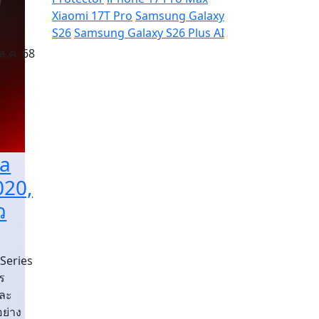
Xiaomi 17T Pro
Samsung Galaxy
S26
Samsung Galaxy S26 Plus
AI
ส.ค. 68
ra
020,
ว
Series
ร
และ
ย่าง