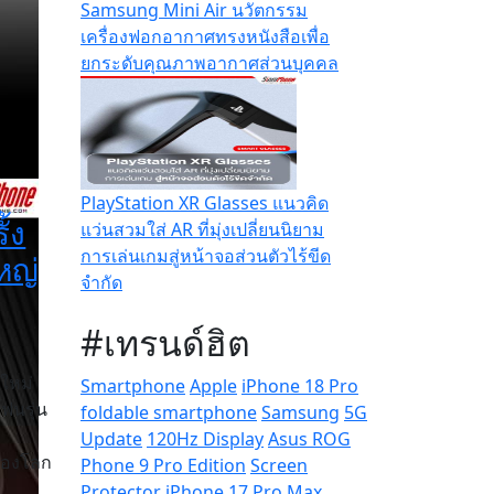
Samsung Mini Air นวัตกรรม
เครื่องฟอกอากาศทรงหนังสือเพื่อ
ยกระดับคุณภาพอากาศส่วนบุคคล
a
PlayStation XR Glasses แนวคิด
้ง
แว่นสวมใส่ AR ที่มุ่งเปลี่ยนนิยาม
การเล่นเกมสู่หน้าจอส่วนตัวไร้ขีด
หญ่
จำกัด
#เทรนด์ฮิต
ใหม่
Smartphone
Apple
iPhone 18 Pro
ฟนรุ่น
foldable smartphone
Samsung
5G
Update
120Hz Display
Asus ROG
ของโลก
Phone 9 Pro Edition
Screen
Protector
iPhone 17 Pro Max