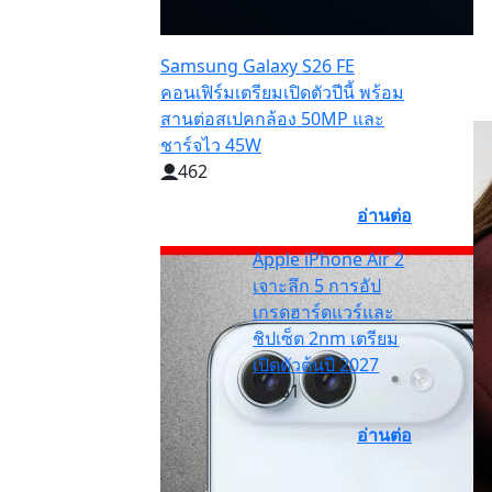
Samsung Galaxy S26 FE
คอนเฟิร์มเตรียมเปิดตัวปีนี้ พร้อม
สานต่อสเปคกล้อง 50MP และ
ชาร์จไว 45W
462
อ่านต่อ
Apple iPhone Air 2
เจาะลึก 5 การอัป
เกรดฮาร์ดแวร์และ
ชิปเซ็ต 2nm เตรียม
เปิดตัวต้นปี 2027
151
อ่านต่อ