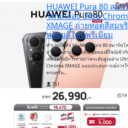
HUAWEI Pura 80 สมาร
โฟนกล้อง Ultra Chro
XMAGE ถ่ายทอดสีสมจร
พร้อมดีไซน์พรีเมียม
หัวเว่ยเปิดตัว HUAWEI Pura 80 สมาร์ทโฟ
ล่าสุดที่ผสานความล้ำสมัยของดีไซน์เข้ากั
เทคโนโลยีการถ่ายภาพระดับสูงอย่าง Ult
Chroma XMAGE มอบประสบการณ์การใช้
ครบครัน...
751
19 