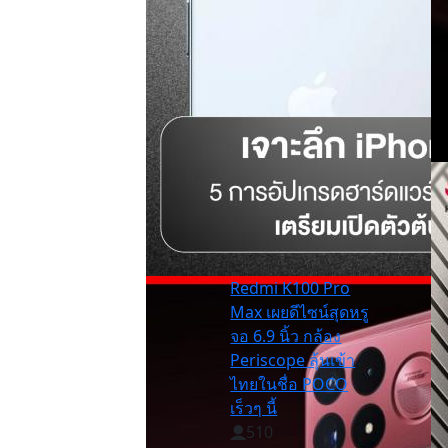
Redmi K100 Pro
Max เผยดีไซน์สุดหรู
จอ 6.9 นิ้ว กล้อง
Periscope ลุ้นเข้า
ไทยในชื่อ POCO
เร็วๆ นี้
510