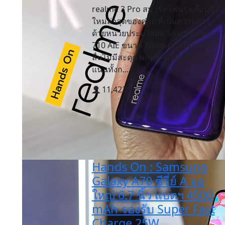
realme 3 Pro สมาร์ทโฟนรุ่นท๊อปตัว
ใหม่ล่าสุดของค่าย ที่เน้นความแรง
ด้วยหน่วยประมวลผล Snapdragon
710 AIE ขนาด 10nm เล่นเกมแรงๆ
ลื่นไม่มีสะดุด พกความโดดเด่นที่อัด
แน่นทั้งก...
11,423
22 เม.ย. 62
Hands On : Samsung
Galaxy A70 ซีรี่ย์ A จอ
ใหญ่ 6.7 นิ้ว แบตฯ 4500
mAh รองรับ Super Fast
Charge 25W