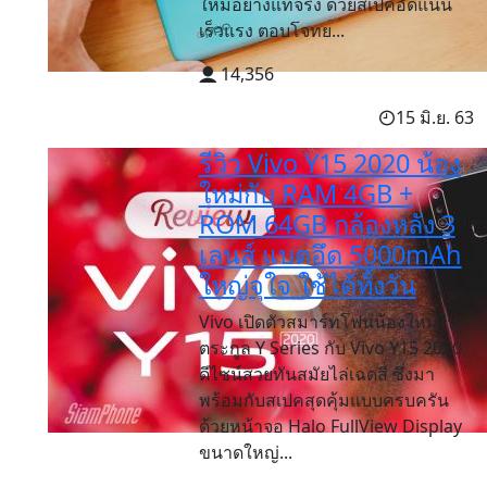
ใหม่อย่างแท้จริง ด้วยสเปคอัดแน่น
เร็วแรง ตอบโจทย...
14,356
15 มิ.ย. 63
รีวิว Vivo Y15 2020 น้อง
ใหม่กับ RAM 4GB +
ROM 64GB กล้องหลัง 3
เลนส์ แบตอึด 5000mAh
ใหญ่จุใจ ใช้ได้ทั้งวัน
Vivo เปิดตัวสมาร์ทโฟนน้องใหม่ใน
ตระกูล Y Series กับ Vivo Y15 2020
ดีไซน์สวยทันสมัยไล่เฉดสี ซึ่งมา
พร้อมกับสเปคสุดคุ้มแบบครบครัน
ด้วยหน้าจอ Halo FullView Display
ขนาดใหญ่...