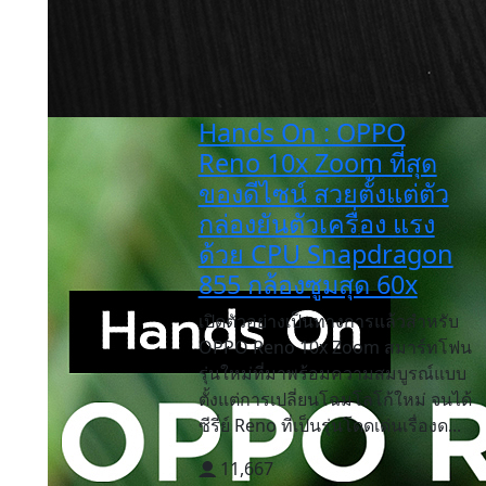
Hands On : OPPO
Reno 10x Zoom ที่สุด
ของดีไซน์ สวยตั้งแต่ตัว
กล่องยันตัวเครื่อง แรง
ด้วย CPU Snapdragon
855 กล้องซูมสุด 60x
เปิดตัวอย่างเป็นทางการแล้วสำหรับ
OPPO Reno 10x Zoom สมาร์ทโฟน
รุ่นใหม่ที่มาพร้อมความสมบูรณ์แบบ
ตั้งแต่การเปลี่ยนโฉมโลโก้ใหม่ จนได้
ซีรี่ย์ Reno ที่เป็นรุ่นโดดเด่นเรื่องด...
11,667