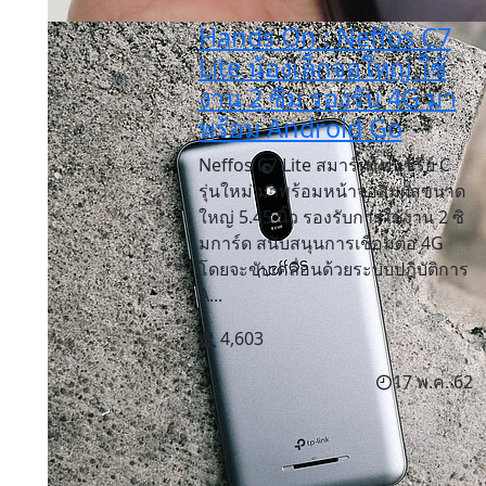
Hands On : Neffos C7
Lite น้องเล็กจอใหญ่ ใช้
งาน 2 ซิม รองรับ 4G มา
พร้อม Android Go
Neffos C7 Lite สมาร์ทโฟนซีรี่ย์ C
รุ่นใหม่ มาพร้อมหน้าจอสัมผัสขนาด
ใหญ่ 5.45 นิ้ว รองรับการใช้งาน 2 ซิ
มการ์ด สนับสนุนการเชื่อมต่อ 4G
โดยจะขับเคลื่อนด้วยระบบปฎิบัติการ
A...
4,603
17 พ.ค. 62