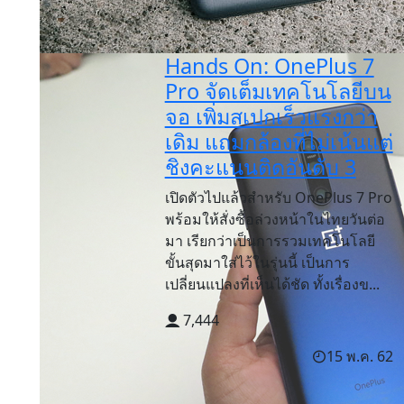
Hands On: OnePlus 7
Pro จัดเต็มเทคโนโลยีบน
จอ เพิ่มสเปกเร็วแรงกว่า
เดิม แถมกล้องที่ไม่เน้นแต่
ชิงคะแนนติดอันดับ 3
เปิดตัวไปแล้วสำหรับ OnePlus 7 Pro
พร้อมให้สั่งซื้อล่วงหน้าในไทยวันต่อ
มา เรียกว่าเป็นการรวมเทคโนโลยี
ขั้นสุดมาใส่ไว้ในรุ่นนี้ เป็นการ
เปลี่ยนแปลงที่เห็นได้ชัด ทั้งเรื่องข...
7,444
15 พ.ค. 62