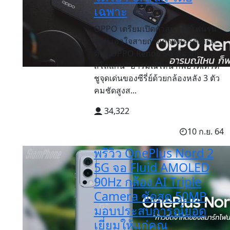
เฉพาะ
OPPO เตรียมเปิดตัวสมาร์ทโฟนรุ่น
ใหม่ เอาใจสายถ่ายภาพพอร์ตเทรต
ด้วย OPPO Reno6 5G ที่มากับ
สโลแกน "อารมณ์ไหน ก็พอร์ตเทรต"
ชูจุดเด่นของซีรี่ย์ด้วยกล้องหลัง 3 ตัว
คมชัดสูงส...
34,322
10 ก.ย. 64
พรีวิว OnePlus Nord 2
5G จอ Fluid AMOLED
90Hz กล้อง AI Triple
Camera ชัดสุด 50MP
มอบประสบการณ์ยอด
เยี่ยมให้แก่คุณ