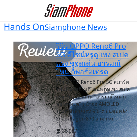
Hands On
Siamphone News
รีวิว OPPO Reno6 Pro
5G ดีไซน์หรูดูแพง สเปค
แรง ชูจุดเด่น อารมณ์
ไหน ก็พอร์ตเทรต
รีวิว OPPO Reno6 Pro 5G สมาร์ท
โฟนที่มาพร้อมดีไซน์หรูดูแพง สเปค
แรง กับสโลวแกน "อารมณ์ไหน ก็
พอร์ตเทรต" หน้าจอ AMOLED
รองรับรีเฟรชเรท 90Hz บนขุมพลัง
Snapdragon 870 สามารถ...
38,087