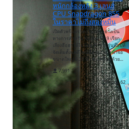
หนักกล้องหลัง 3 เลนส์
CPU Snapdragon 855
ในราคาไม่ถึงสองหมื่น
เปิดตัวพร้อมราคาในไทยอย่างเป็น
ทางการสำหรับ Xiaomi Mi 9 เรียก
เสียงฮือฮาได้ไม่น้อย สำหรับรุ่นท๊อปที่
จัดเต็มตั้งแต่ดีไซน์ที่สวยงาม หน้าจอ
ขนาดใหญ่ 6.39 นิ้ว ขับเคลื่อนด้วย...
7,991
4 เม.ย. 62