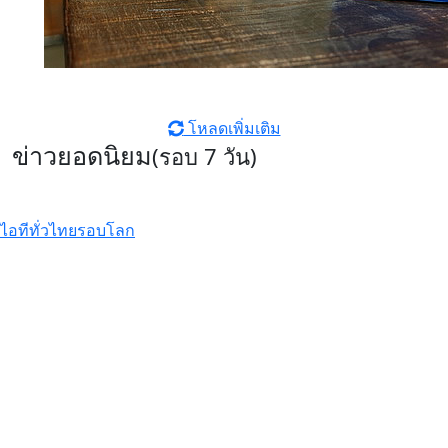
โหลดเพิ่มเติม
ข่าวยอดนิยม
(รอบ 7 วัน)
ไอทีทั่วไทย
รอบโลก
รีวิว Infinix HOT70 สมาร์ตโฟน
ดีไซน์หรู สเปคแรงคุ้มค่า ตอบโจทย์
ไลฟ์สไตล์ไม่หยุดนิ่ง
รีวิว Xiaomi 17T Pro ที่สุดแห่ง
Telephoto Master ซูมชัดระดับ
มาสเตอร์ด้วย Leica พร้อมแบตเตอรี่
ซิลิคอนคาร์บอนสุดอึด 7000mAh