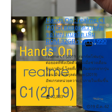
Hands On : realme C1
(2019) ต่อยอดความคุ้ม
จอใหญ่ แบตอึด เพิ่ม
ROM 32GB ราคา 3,990
บาท
realme C1 (2019) สมาร์ทโฟนรุ่น
ต่อยอดที่พึ่งเปิดตัวใหม่เมื่อช่วงเดือน
กุมภาพันธ์ โดยที่เพิ่มเติมสเปกจากรุ่น
ก่อน มีนามสกุลต่อท้าย (2019)
อัพเกรดหน่วยความจำภายในเพิ่มขึ้น
เ...
12,833
19 มี.ค. 62