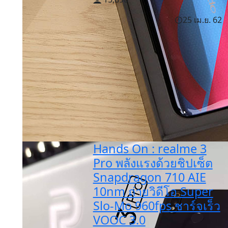
25 เม.ย. 62
Hands On : realme 3
Pro พลังแรงด้วยชิปเซ็ต
Snapdragon 710 AIE
10nm ถ่ายวิดีโอ Super
Slo-Mo 960fps ชาร์จเร็ว
VOOC 3.0