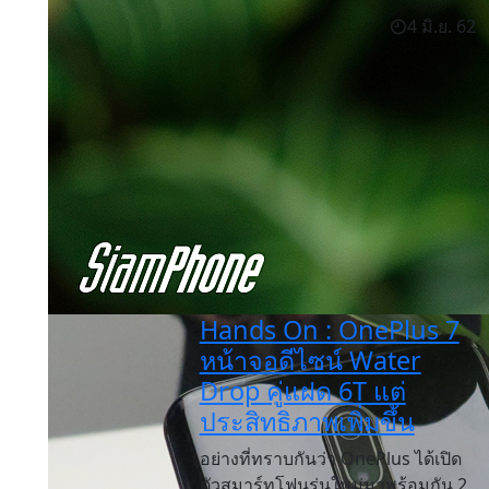
4 มิ.ย. 62
Hands On : OnePlus 7
หน้าจอดีไซน์ Water
Drop คู่แฝด 6T แต่
ประสิทธิภาพเพิ่มขึ้น
อย่างที่ทราบกันว่า OnePlus ได้เปิด
ตัวสมาร์ทโฟนรุ่นใหม่มาพร้อมกัน 2