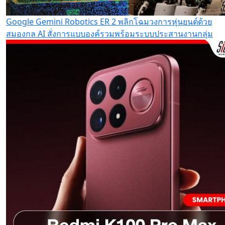
Google Gemini Robotics ER 2 พลิกโฉมวงการหุ่นยนต์ด้วย
สมองกล AI สั่งการแบบองค์รวมพร้อมระบบประสานงานกลุ่ม