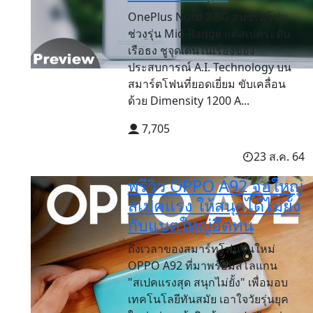
OnePlus Nord 2 5G สมาร์ทโฟน
ช่วงรุ่น Mid-Range แต่สเปคระดับ
เรือธง ชูจุดเด่นในเรื่องของ
ประสบการณ์ A.I. Technology บน
สมาร์ตโฟนที่ยอดเยี่ยม ขับเคลื่อน
ด้วย Dimensity 1200 A...
7,705
23 ส.ค. 64
พรีวิว OPPO A92 จอใหญ่
สเปคแรง ให้สนุกได้ไม่ยั้ง
กับแบตใหญ่อึดทน
ถึงเวลาของสมาร์ทโฟนรุ่นใหม่
OPPO A92 ที่มาพร้อมสโลแกน
"สเปคแรงสุด สนุกไม่ยั้ง" เพื่อมอบ
เทคโนโลยีทันสมัย เอาใจวัยรุ่นยุค