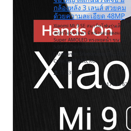
กล้องหลัง 3 เลนส์ สวยคม
ด้วยความละเอียด 48MP
Xiaomi Mi 9 SE สมาร์ทโฟนรุ่นเล็ก
สเปกไม่ธรรมดา มีหน้าจอแสดงผล
Super AMOLED ทรงหยดน้ำ ขนาด
5.97 นิ้ว ใช้หน่วยประมวลผล
Qualcomm Snapdragon 712 Octa
Core, RAM 6GB, RO...
17,331
17 มิ.ย. 62