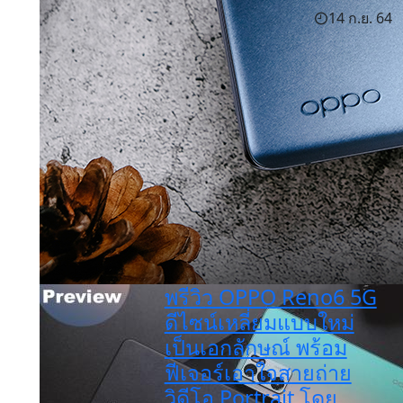
14 ก.ย. 64
พรีวิว OPPO Reno6 5G
ดีไซน์เหลี่ยมแบบใหม่
เป็นเอกลักษณ์ พร้อม
ฟีเจอร์เอาใจสายถ่าย
วิดีโอ Portrait โดย