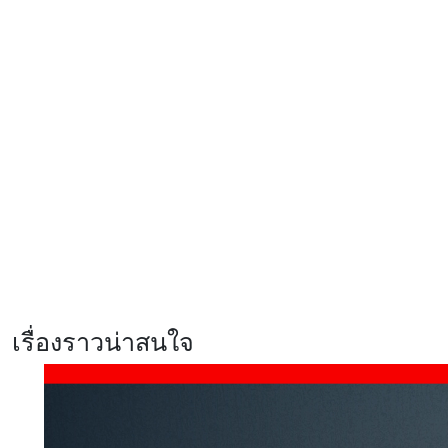
Xiaomi EV เผยโฉม ‘SkyNomad’ ซี
รีส์รถยนต์ SUV พื้นที่กว้างสุดอัจฉริยะ
ปรับเปลี่ยนฟังก์ชันได้ดั่งใจ
รีวิว realme C100x สมาร์ตโฟนสาย
อึด แบตฯ 8,000mAh ชาร์จไว 45W
พร้อม ArmorShell เสริมความ
แข็งแกร่ง
รีวิว Xiaomi 17T สมาร์ตโฟนสายก
ล้องสเปคแรง จัดเต็มทุกการใช้งาน
พร้อมสัมผัสประสบการณ์ Telephoto
master ซูมชัด ระดับมาสเตอร์
เรื่องราวน่าสนใจ