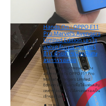
Hands On : OPPO F11
Pro Marvel’s Avengers
Limited Edition เอาใจ
แฟนคลับเหล่าซุปเปอร์
ฮีโร่ ด้วยดีไซน์สุดพิเศษ
สมการรอคอย
เปิดตัวพร้อมกับภาพยนตร์อย่าง
อลังการสำหรับ OPPO F11 Pro
Marvel’s Avengers Limited
Edition ที่ทำขึ้นมาเพื่อให้แฟนคลับ
เหล่าซุปเปอร์ฮีโร่ได้ครอบครองเป็น
เจ้าของไปพร้อ...
15,896