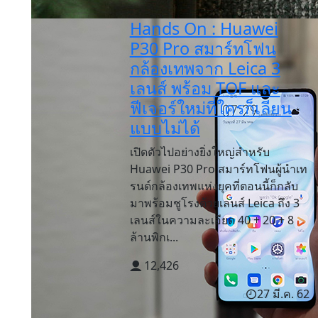
Hands On : Huawei
P30 Pro สมาร์ทโฟน
กล้องเทพจาก Leica 3
เลนส์ พร้อม TOF และ
ฟีเจอร์ใหม่ที่ใครก็เลียน
แบบไม่ได้
เปิดตัวไปอย่างยิ่งใหญ่สำหรับ
Huawei P30 Pro สมาร์ทโฟนผู้นำเท
รนด์กล้องเทพแห่งยุคที่ตอนนี้ก็กลับ
มาพร้อมชูโรงด้วยเลนส์ Leica ถึง 3
เลนส์ในความละเอียด 40 + 20 + 8
ล้านพิกเ...
12,426
27 มี.ค. 62