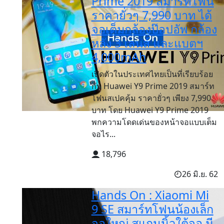
Prime 2019 สมาร์ทโฟน
ราคายั่วๆ 7,990 บาท ได้
จอเต็มกล้องป๊อปอัพ กล้อง
หลัง 3 เลนส์ และแบตฯ
4,000mAh
เปิดตัวในประเทศไทยเป็นที่เรียบร้อย
กับ Huawei Y9 Prime 2019 สมาร์ท
โฟนสเปคคุ้ม ราคายั่วๆ เพียง 7,990
บาท โดย Huawei Y9 Prime 2019
พกความโดดเด่นของหน้าจอแบบเต็ม
จอไร...
18,796
26 มิ.ย. 62
Hands On : Xiaomi Mi
9 SE สมาร์ทโฟนน้องเล็ก
จอใหญ่ สแกนนิ้วใต้จอ มี