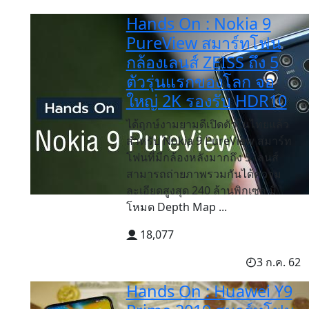
Hands On : Nokia 9
PureView สมาร์ทโฟน
กล้องเลนส์ ZEISS ถึง 5
ตัวรุ่นแรกของโลก จอ
ใหญ่ 2K รองรับ HDR10
ได้ฤกษ์งามยามดีเปิดตัวในไทยแล้ว
สำหรับ Nokia 9 PureView สมาร์ท
โฟนที่มีกล้องหลังมากถึง 5 เลนส์
สามารถถ่ายภาพรวมกันได้ความ
ละเอียดสูงสุด 240 ล้านพิกเซล มี
โหมด Depth Map ...
18,077
3 ก.ค. 62
Hands On : Huawei Y9