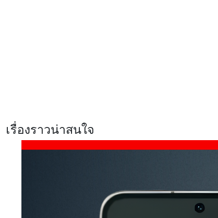
รีวิว Infinix HOT70 สมาร์ตโฟน
ดีไซน์หรู สเปคแรงคุ้มค่า ตอบโจทย์
ไลฟ์สไตล์ไม่หยุดนิ่ง
รีวิว Xiaomi 17T Pro ที่สุดแห่ง
Telephoto Master ซูมชัดระดับ
มาสเตอร์ด้วย Leica พร้อมแบตเตอรี่
ซิลิคอนคาร์บอนสุดอึด 7000mAh
เรื่องราวน่าสนใจ