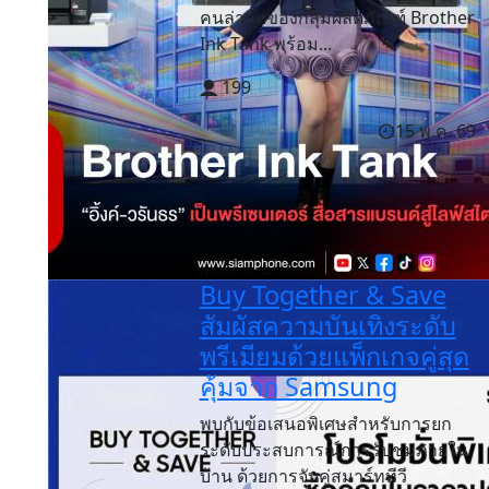
คนล่าสุดของกลุ่มผลิตภัณฑ์ Brother
Ink Tank พร้อม...
199
15 พ.ค. 69
Buy Together & Save
สัมผัสความบันเทิงระดับ
พรีเมียมด้วยแพ็กเกจคู่สุด
คุ้มจาก Samsung
พบกับข้อเสนอพิเศษสำหรับการยก
ระดับประสบการณ์การรับชมภายใน
บ้าน ด้วยการจับคู่สมาร์ททีวี