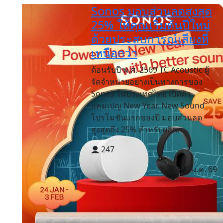
Sonos มอบส่วนลดสูงสุด
25% ให้คุณเริ่มต้นปีใหม่
ด้วยประสบการณ์เสียงที่
เหนือกว่า
ต้อนรับปี พ.ศ. 2569 TC Acoustic ผู้
จัดจำหน่ายอย่างเป็นทางการของ
Sonos ในประเทศไทย เปิดตัว
แคมเปญ New Year, New Sound
โปรโมชันแรกของปี มอบส่วนลด
สูงสุดถึง 25% สำหรับผลิตภ...
247
27 ม.ค. 69