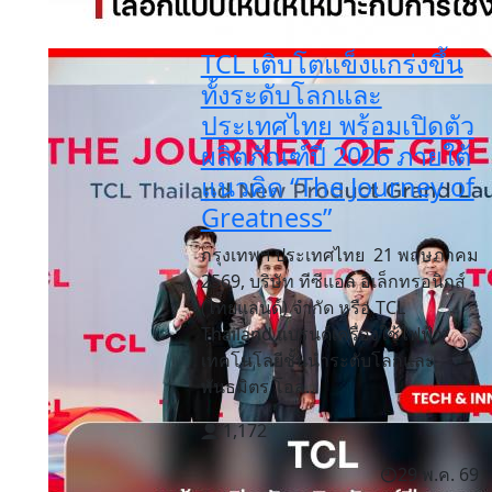
TCL เติบโตแข็งแกร่งขึ้น
ทั้งระดับโลกและ
ประเทศไทย พร้อมเปิดตัว
ผลิตภัณฑ์ปี 2026 ภายใต้
แนวคิด “The Journey of
Greatness”
กรุงเทพฯ ประเทศไทย 21 พฤษภาคม
2569, บริษัท ทีซีแอล อิเล็กทรอนิกส์
(ไทยแลนด์) จำกัด หรือ TCL
Thailand แบรนด์เครื่องใช้ไฟฟ้า
เทคโนโลยีชั้นนำระดับโลกและ
พันธมิตร โอล...
1,172
29 พ.ค. 69