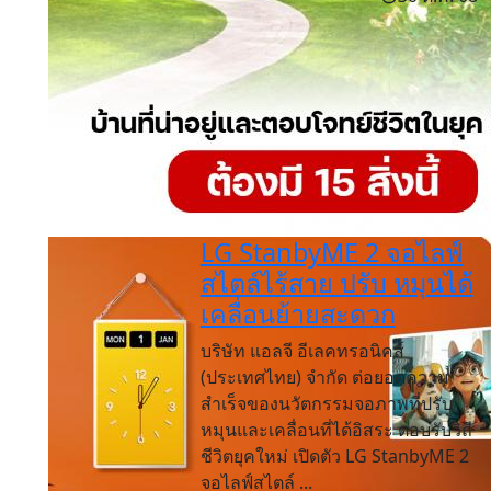
LG StanbyME 2 จอไลฟ์
สไตล์ไร้สาย ปรับ หมุนได้
เคลื่อนย้ายสะดวก
บริษัท แอลจี อีเลคทรอนิคส์
(ประเทศไทย) จำกัด ต่อยอดความ
สำเร็จของนวัตกรรมจอภาพที่ปรับ
หมุนและเคลื่อนที่ได้อิสระ ตอบรับวิถี
ชีวิตยุคใหม่ เปิดตัว LG StanbyME 2
จอไลฟ์สไตล์ ...