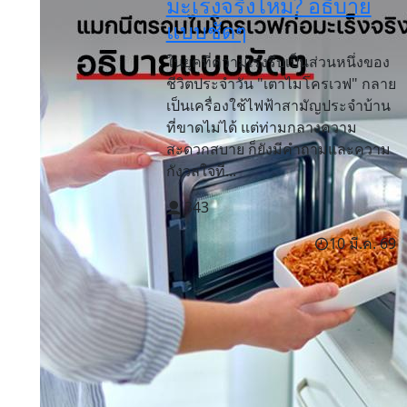
มะเร็งจริงไหม? อธิบาย
แบบชัดๆ
ในยุคที่ความเร่งรีบเป็นส่วนหนึ่งของ
ชีวิตประจำวัน "เตาไมโครเวฟ" กลาย
เป็นเครื่องใช้ไฟฟ้าสามัญประจำบ้าน
ที่ขาดไม่ได้ แต่ท่ามกลางความ
สะดวกสบาย ก็ยังมีคำถามและความ
กังวลใจที่...
343
10 มี.ค. 69