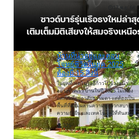
17 พ.ย. 68
บ้านที่น่าอยู่และตอบ
โจทย์ชีวิตในยุค 2025
ต้องมี 15 สิ่งนี้
ในยุคที่เทคโนโลยีก้าวไปข้างหน้า
อย่างรวดเร็ว บ้านในปี 2025 ไม่เพียง
แค่เป็นที่อยู่อาศัยธรรมดา แต่ต้องเป็น
พื้นที่ที่ผสมผสานความสะดวกสบาย
ความยั่งยืน และเทคโนโลยีที่ทันสมั...
225
30 ต.ค. 68