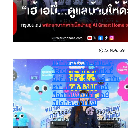
ออนไลน์ เดินหน้าย้ำภาพ First
Mover อีกครั้งในฐานะผู้นำตลาด
อินเทอร์เน็ตบ้านอันดับหนึ่ง เปิดตัว
“TrueOnline Home Next ให้บ้าน
ดู...
132
22 พ.ค. 69
บราเดอร์เปิดแคมเปญ
“Brother Ink Tank ที่
อิ้งค์เลือก” ดึง “อิ้งค์-วรัน
ธร” เป็นพรีเซนเตอร์
สื่อสารแบรนด์สู่ไลฟ์
สไตล์คนรุ่นใหม่
บราเดอร์เดินหน้าสร้างสีสันใหม่ให้
ตลาดเครื่องพิมพ์อิงค์แท็งก์ ด้วยการ
เปิดตัว “อิ้งค์-วรันธร” เป็นพรีเซนเตอร์