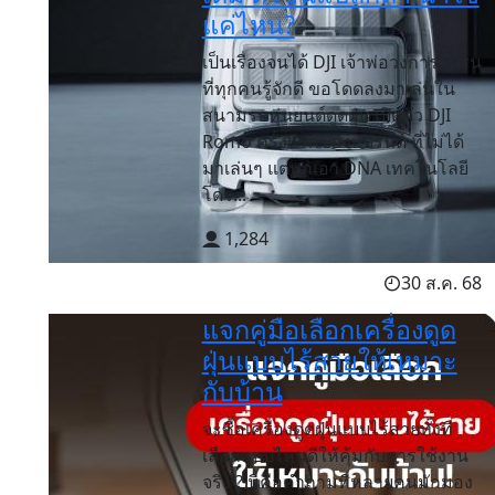
แค่ไหน?
เป็นเรื่องจนได้ DJI เจ้าพ่อวงการโดรน
ที่ทุกคนรู้จักดี ขอโดดลงมาเล่นใน
สนามรบหุ่นยนต์ดูดฝุ่น เปิดตัว DJI
Romo ครั้งแรกของแบรนด์ ที่ไม่ได้
มาเล่นๆ แต่พกเอา DNA เทคโนโลยี
โดร...
1,284
30 ส.ค. 68
แจกคู่มือเลือกเครื่องดูด
ฝุ่นแบบไร้สายให้เหมาะ
กับบ้าน
จะซื้อเครื่องดูดฝุ่นแบบไร้สายทั้งที
เลือกแบบไหนดีให้คุ้มกับการใช้งาน
จริง ? นี่คือคำถามที่หลายคนมักมอง