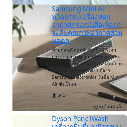
Samsung Mini Air
นวัตกรรมเครื่องฟอก
อากาศทรงหนังสือเพื่อยก
ระดับคุณภาพอากาศส่วน
บุคคล
ท่ามกลางวิกฤตฝุ่นพิษที่รุนแรงจน
การสูดอากาศตามปกติเทียบเท่ากับ
การสูบหรี่ในบางประเทศ ล่าสุดมีการ
เปิดเผยโปรเจกต์คอนเซปต์จาก
Samsung Electronics ในชื่อ Mini
Air ซึ่งเป็นเค...
340
5 เดือนที่แล้ว
Dyson PencilWash
เครื่องถูพื้นที่บางที่สุดของ