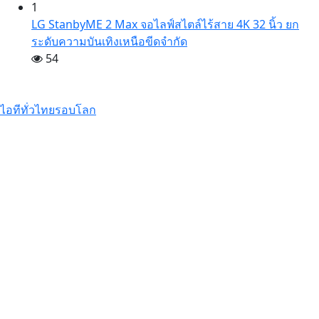
1
LG StanbyME 2 Max จอไลฟ์สไตล์ไร้สาย 4K 32 นิ้ว ยก
ระดับความบันเทิงเหนือขีดจำกัด
54
ไอทีทั่วไทย
รอบโลก
วางจำหน่ายแล้วอย่างเป็นทางการ
OPPO Reno16 Series 5G อัปเกรด
กล้องมุมกว้างพิเศษ 50MP กว้าง
0.6x
รีวิว UGREEN FineTrack Mini 2
สมาร์ตแทร็กเกอร์ดีไซน์แบนบาง
ซ่อนเนียน แบตฯ อึด 7 ปี รองรับ
Apple Find My
GIGABYTE เผยโฉมการ์ดจอซีรีส์ใหม่
AORUS INFINITY ชูดีไซน์พรีเมียม
พร้อมประสิทธิภาพระดับสูง