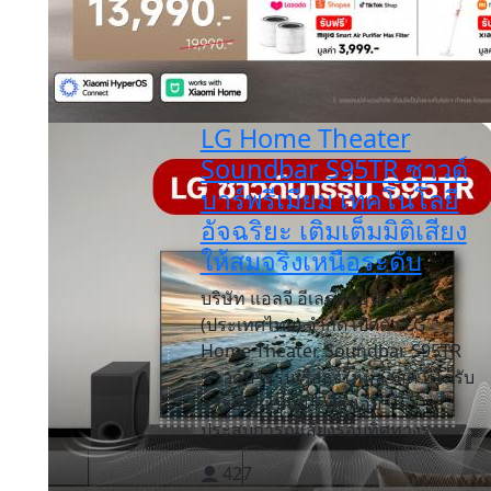
LG Home Theater
Soundbar S95TR ซาวด์
บาร์พรีเมียม เทคโนโลยี
อัจฉริยะ เติมเต็มมิติเสียง
ให้สมจริงเหนือระดับ
บริษัท แอลจี อีเลคทรอนิคส์
(ประเทศไทย) จำกัด เปิดตัว LG
Home Theater Soundbar S95TR
ซาวด์บาร์รุ่นเรือธงใหม่ล่าสุด ที่ได้รับ
การออกแบบมาเพื่อมอบ
ประสบการณ์เสียงรอบทิศทางร...
427