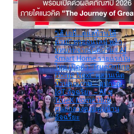
“เฮ้ เอมี่...ดูแลบ้านให้
ด้วย!” ทรูออนไลน์ พลิก
บทบาทจากเน็ตบ้านสู่ AI
Smart Home รายแรกใน
ไทย เปิดตัว “TrueOnline
Home Next” ผสานเน็ต
บ้านคุณภาพ – อุปกรณ์
IoT อัจฉริยะ – AI ชู
TrueX Home Hub
ศูนย์กลางควบคุมบ้าน
อัจฉริยะ
กรุงเทพฯ 22 พฤษภาคม 2569 – ทรู