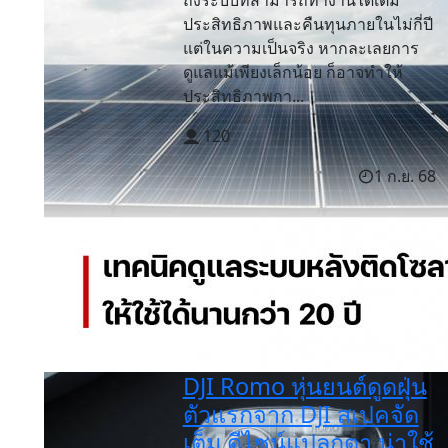
ถึงระบบที่สามารถทำงานได้เต็ม
ประสิทธิภาพและคืนทุนภายในไม่กี่ปี
แต่ในความเป็นจริง หากละเลยการ
ดูแลแม้เพียงเล็กน้อย ก็อาจทำให้
ประสิทธิภาพกา...
120
1 ก.ย. 68
DJI Romo หุ่นยนต์ดูดฝุ่น
ตัวแรกจาก DJI สเปคจัด
เต็ม ดีไซน์แปลกตา น่าใช้