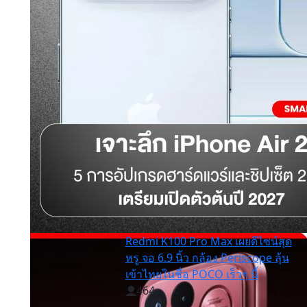
Redmi K100 Pro Max เผยดีไซน์สุด
หรู จอ 6.9 นิ้ว กล้อง Periscope ลุ้น
เข้าไทยในชื่อ POCO เร็วๆ นี้
464