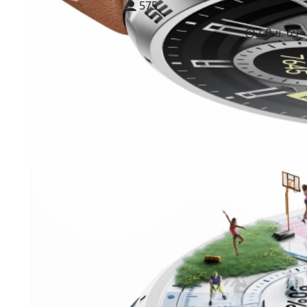
575
2 มิ.ย. 69