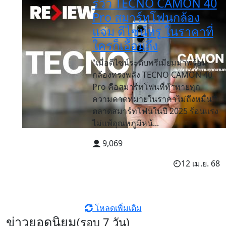
รีวิว TECNO CAMON 40
Pro สมาร์ทโฟนกล้อง
แจ่ม ดีไซน์หรู ในราคาที่
ใครก็เอื้อมถึง
"เมื่อดีไซน์ระดับพรีเมียมมาพร้อม
กล้องทรงพลัง TECNO CAMON 40
Pro คือสมาร์ทโฟนที่ท้าทายทุก
ความคาดหมายในราคาไม่ถึงหมื่น!"
ตลาดสมาร์ทโฟนในปี 2025 ร้อนแรง
ไม่แพ้อุณหภูมิหน้...
9,069
12 เม.ย. 68
โหลดเพิ่มเติม
ข่าวยอดนิยม
(รอบ 7 วัน)