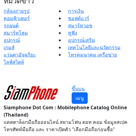
หมวดข่าว
กล้องถ่ายรูป
การเงิน
คอมพิวเตอร์
ซอฟต์แวร์
รถยนต์
สมาร์ทวอช
สมาร์ทโฮม
หูฟัง
อุปกรณ์
อุปกรณ์เสริม
เกมส์
เทคโนโลยีและนวัตกรรม
แว่นตาอัจฉริยะ
โทรคมนาคม เครือข่าย
ไลฟ์สไตล์
ขึ้นบน
เมนู
Siamphone Dot Com : Mobilephone Catalog Online
(Thailand)
แคตตาล็อกมือถือออนไลน์ สยามโฟน ดอท คอม ข้อมูลสเปค
โทรศัพท์มือถือ และ ราคาเปิดตัว "เลือกมือถือก่อนซื้อ"