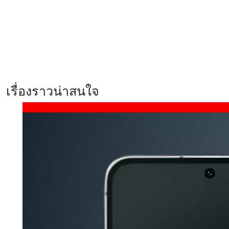
แข็งแกร่ง
รีวิว Xiaomi 17T สมาร์ตโฟนสายก
ล้องสเปคแรง จัดเต็มทุกการใช้งาน
พร้อมสัมผัสประสบการณ์ Telephoto
master ซูมชัด ระดับมาสเตอร์
เรื่องราวน่าสนใจ