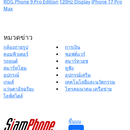
ROG Phone 9 Pro Edition
120Hz Display
iPhone 17 Pro
Max
หมวดข่าว
กล้องถ่ายรูป
การเงิน
คอมพิวเตอร์
ซอฟต์แวร์
รถยนต์
สมาร์ทวอช
สมาร์ทโฮม
หูฟัง
อุปกรณ์
อุปกรณ์เสริม
เกมส์
เทคโนโลยีและนวัตกรรม
แว่นตาอัจฉริยะ
โทรคมนาคม เครือข่าย
ไลฟ์สไตล์
ขึ้นบน