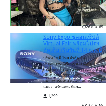
เดือนพฤษภาคม 2565 ผ่านไปด้วย
ระยะทางกว่า 5,000 กิโลเมตร ท...
1,304
26 ส.ค. 65
Sony Expo ชูคอนเซ็ปต์
Virtual Fair พร้อมโปรฯ
จัดเต็ม เริ่มวันที่ 14 ก.ค.นี้
บริษัท โซนี่ ไทย จำกัด เปิด
ประสบการณ์เรียนรู้ และเลือกสรร
ผลิตภัณฑ์โซนี่ครบวงจรรูปแบบใหม่
เพียงปลายนิ้วผ่าน Sony Expo
แพลตฟอร์มเทคโนโลยีเสมือนจริง รูป
แบบงานจัดแสดงสินค้...
1,299
13 ก.ค. 65