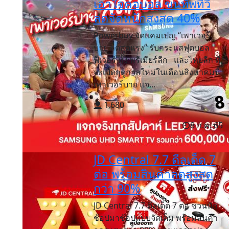
เอาใจคอบอล ขนทัพทีวี
ลดจัดหนักสูงสุด 40%
Powerbuy จัดแคมเปญ “เพาเวอร์
บาย ลดสุดแรง” รับกระแสฟุตบอล
ฟีเวอร์ ทั้ง พรีเมียร์ลีก และไทยลีก ที่
จะเปิดฤดูกาลใหม่ในเดือนสิงหาคมนี้
เพาเวอร์บาย แจ...
1,680
8 ก.ค. 65
JD Central 7.7 ดีลเด็ด 7
ต่อ พร้อมสินค้าลดสูงสุด
กว่า 90%
JD Central 7.7 ดีลเด็ด 7 ต่อ ชวนนัก
ช้อปมาช้อปแบบจัดเต็ม พร้อมสินค้า