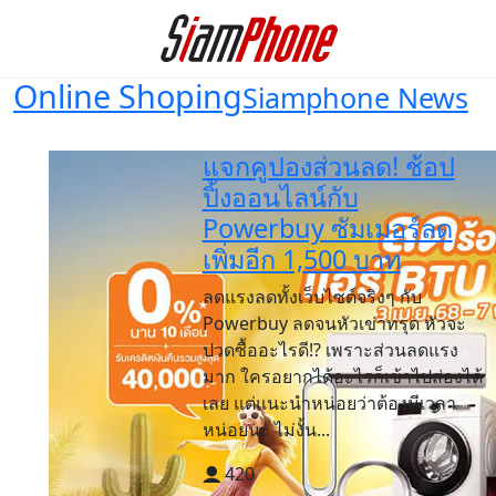
Online Shoping
Siamphone News
แจกคูปองส่วนลด! ช้อป
ปิ้งออนไลน์กับ
Powerbuy ซัมเมอร์ลด
เพิ่มอีก 1,500 บาท
ลดแรงลดทั้งเว็บไซต์จริงๆ กับ
Powerbuy ลดจนหัวเข่าทรุด หัวจะ
ปวดซื้ออะไรดี!? เพราะส่วนลดแรง
มาก ใครอยากได้อะไรก็เข้าไปส่องได้
เลย แต่แนะนำหน่อยว่าต้องมีเวลา
หน่อยนะ ไม่งั้น...
420