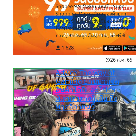
Shopee 9.9 วันช้อปแห่งปี : Super
Shopping Day เฉลิมฉลองด้วยกา
รอัพไซซ์ ไม่ว่าจะเป็นเรื่องของดีลเด็ด
ที่อัพไซซ์กระหน่ำ อาทิ โค้ดลด 999
บาท , 9 บาทถูกคุ้มทุกวัน , ส่งฟรีขั...
1,628
26 ส.ค. 65
Advice T​he ​w​​ay​ ​of ​
Gaming ยกขบวนจัด
สินค้าไอทีและโปร​ฯ
พิเศษส่งตรงถึงมือ​ ถึง
พฤศจิกายนนี้
เป็นเวลากว่า 3 เดือน ที่ "Advice" ได้
เริ่มออกเดินทางในกิจกรรมโรดโชว์
“THE WAY OF GAMING” นับตั้งแต่