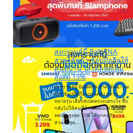
สงกรานต์นี้ BaNANA
สาดโค้ดฉ่ำ ช้อปมือถือให้
คนที่บ้าน ใส่โค้ดลดเพิ่ม
สูงสุด 15%
สงกรานต์นี้ BaNANA สาดโค้ดฉ่ำ ลด
ปังๆ ช้อปมือถือแบรนด์ดัง หลาก
หลายรุ่น เลือกสเปคตรงงบตรงใจ ซื้อ
กลับไปให้คนที่บ้าน เพียงแค่ใส่โค้ด
ลดเพิ่มสูงสุด 15% ให้ทุกคนรับ
ส่วนลดสุด...