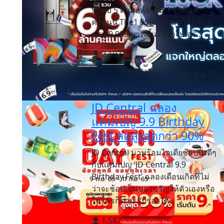
9” พบ 5 ดีลสุดคุ้ม คุ้ม 1 รับทีนที
คะแนน The1 999 คะแนน เมื่อช้อป
ครบ 9,999 บาทขึ้นไปต่อใบเสร็...
2,197
9 ก.ย. 65
JD Central ฉลอง
แคมเปญ 9.9 Birthday
Fest ลดสูงสุดกว่า 90%
JD Central มาพร้อมไอเดียช้อปปิ้งดีๆ
กับแคมเปญ ‘JD Central 9.9
Birthday Fest’ ฉลองเดือนเกิดที่ไม่
ว่าจะช้อปเป็นของขวัญให้ตัวเองหรือ
ให้ใครก็ตาม รับรองได้...
1,587