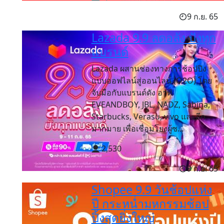
9 ก.ย. 65
Lazada 9.9 ลดอลัง ปังทุก
แบรนด์
Lazada ผสานช่องทางการช้อปปิง
แบบออฟไลน์สู่ออนไลน์ (O2O) โดย
จับมือกับแบรนด์ดัง อาทิ
EVEANDBOY, JBL, NADZ, Sabina,
Starbucks, Verasu, vivo และอีก
มากมาย เพื่อเชื่อมโยงผู้ซ...
2,530
9 ก.ย. 65
Shopee 9.9 วันช้อปแห่ง
ปี กระหน่ำมหกรรมช้อป
ปิ้งสุดยิ่งใหญ่