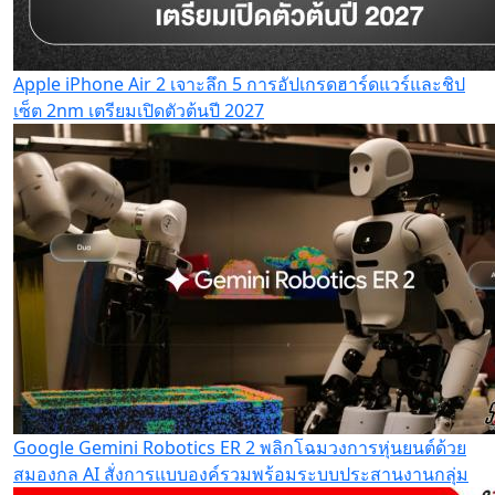
Apple iPhone Air 2 เจาะลึก 5 การอัปเกรดฮาร์ดแวร์และชิป
เซ็ต 2nm เตรียมเปิดตัวต้นปี 2027
Google Gemini Robotics ER 2 พลิกโฉมวงการหุ่นยนต์ด้วย
สมองกล AI สั่งการแบบองค์รวมพร้อมระบบประสานงานกลุ่ม