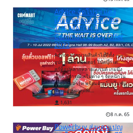
Advice จัดโปรฯ แดง
เดือด พร้อมลุ้นรับบัตร
THE MATCH ใน
Commart Crazy Offer
2022
Advice ยกขบวนสินค้าไอทีทั้ง
อุปกรณ์คอมพิวเตอร์ โน้ตบุ๊ก เด
สก์ท็อปหลากหลายแบรนด์ เกมมิ่ง
เกียร์ อุปกรณ์เสริมต่าง ๆ จัดหนักใน
งานคอมมาร์ท พร้อมด้วยโปรโมชั่น
และข้อเสนอสุดพิเ...
1,631
8 ก.ค. 65
Powerbuy ส่งแคมเปญ