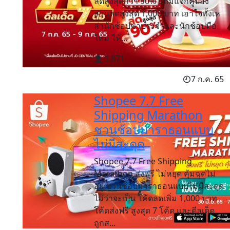
ลดสูงสุดกว่า 90% แถมแจกคูปอง
ส่วนลดสูงสุด 1,000 บาท เอาใจทั้งเห
ล่านักช้อปขาประจำและนักช้อปมือ
ใหม่ ให้...
1,871
7 ก.ค. 65
Shopee 7.7 Free
Shipping Marathon​
ชวนช้อปมาราธอนแบบ
ไม่มีสะดุด
Shopee 7.7 Free Shipping
Marathon ส่งฟรี ไม่หยุด คุ้มฉุดไม่
อยู่ ชวนช้อปมาราธอนแบบไม่มีสะดุด
ไม่ว่าจะเป็น โค้ดลดเพิ่ม 1,000 บาท
โค้ดส่งฟรี สูงสุด 7 โค้ด และดีลเด็ด
ถูกส...