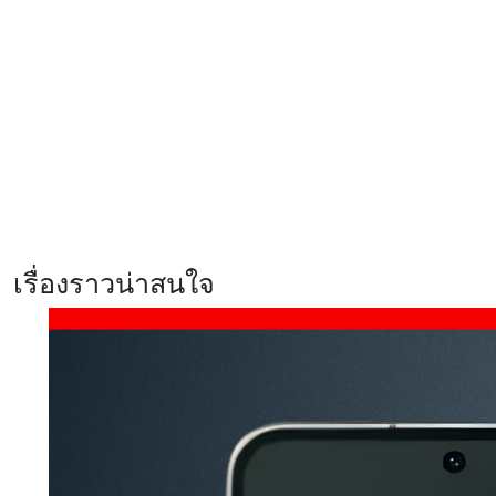
Xiaomi EV เผยโฉม ‘SkyNomad’ ซี
รีส์รถยนต์ SUV พื้นที่กว้างสุดอัจฉริยะ
ปรับเปลี่ยนฟังก์ชันได้ดั่งใจ
รีวิว realme C100x สมาร์ตโฟนสาย
อึด แบตฯ 8,000mAh ชาร์จไว 45W
พร้อม ArmorShell เสริมความ
แข็งแกร่ง
เรื่องราวน่าสนใจ