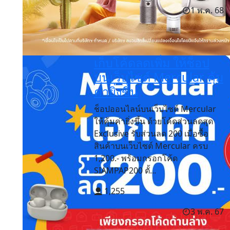
1 พ.ค. 68
เก็บโค้ดลดเพิ่ม ให้ช็อป
บนเว็บไซต์ Mercular คุ้ม
ค่ายิ่งขึ้น
ช็อปออนไลน์บนเว็บไซต์ Mercular
ให้คุ้มค่ายิ่งขึ้น ด้วยโค้ดส่วนลดสุด
Exclusive รับส่วนลด 200 เมื่อซื้อ
สินค้าบนเว็บไซต์ Mercular ครบ
1,200.- พร้อมกรอกโค้ด
SIAMPAP200 ตั้...
1,255
3 พ.ค. 67