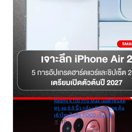
Redmi K100 Pro Max เผยดีไซน์สุด
หรู จอ 6.9 นิ้ว กล้อง Periscope ลุ้น
เข้าไทยในชื่อ POCO เร็วๆ นี้
510