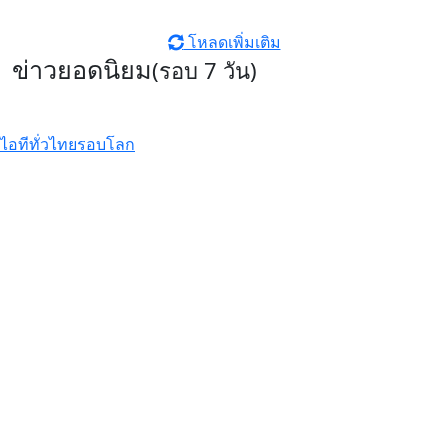
โหลดเพิ่มเติม
ข่าวยอดนิยม
(รอบ 7 วัน)
ไอทีทั่วไทย
รอบโลก
GIGABYTE เผยโฉมการ์ดจอซีรีส์ใหม่
AORUS INFINITY ชูดีไซน์พรีเมียม
พร้อมประสิทธิภาพระดับสูง
รีวิว Infinix HOT70 สมาร์ตโฟน
ดีไซน์หรู สเปคแรงคุ้มค่า ตอบโจทย์
ไลฟ์สไตล์ไม่หยุดนิ่ง
รีวิว Xiaomi 17T Pro ที่สุดแห่ง
Telephoto Master ซูมชัดระดับ
มาสเตอร์ด้วย Leica พร้อมแบตเตอรี่
ซิลิคอนคาร์บอนสุดอึด 7000mAh