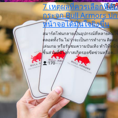
7 เหตุผลที่ควรเลือกฟิล์
กระจก Bull Armors ปก
หน้าจอได้มั่นใจยิ่งขึ้น
สมาร์ตโฟนกลายเป็นอุปกรณ์ที่หลายคนใช
ตลอดทั้งวัน ไม่ว่าจะเป็นการทำงาน ติดต่อ
เล่นเกม หรือรับชมความบันเทิง ทำให้หน้
ชิ้นส่วนที่มีโอกาสเกิดรอยขีดข่วนหรือค...
170
7 