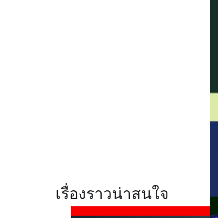
รีวิว realme C100x
สมาร์ตโฟนสายอึด
แบตฯ 8,000mAh
ชาร์จไว 45W พร้อม
ArmorShell เสริม
ความแข็งแกร่ง
รีวิว Xiaomi 17T
สมาร์ตโฟนสายกล้อ
งสเปคแรง จัดเต็มทุก
การใช้งาน พร้อม
สัมผัสประสบการณ์
Telephoto master
ซูมชัด ระดับ
มาสเตอร์
เรื่องราวน่าสนใจ