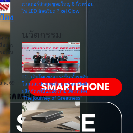
เรนเดอร์ล่าสุด ชูจอใหญ่ 8 นิ้วพร้อม
ม
ไฟ LED อัจฉริยะ Pixel Glow
ป้อง
นวัตกรรม
้งาน
สื่อสาร
าจอเป็น
TCL เติบโตแข็งแกร่งขึ้น ทั้งระดับ
ส.ค. 69
โลกและประเทศไทย พร้อมเปิดตัว
ผลิตภัณฑ์ปี 2026 ภายใต้แนวคิด
“The Journey of Greatness”