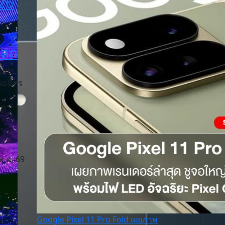
26
โลก
orts
นธมิตร
าก
ส.ค. 69
Google Pixel 11 Pro Fold เผยภาพ