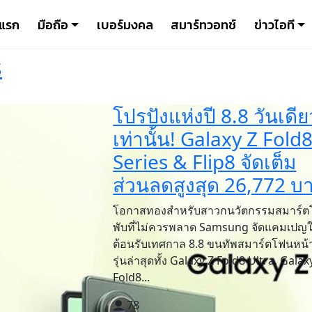
าแรก
มือถือ
เบอร์มงคล
สมาร์ทวอทช์
ข่าวไอที
s
โปรปังแห่งปี 8.8 วันเดีย
เท่านั้น! Galaxy Z Fold
Series & Flip8 จัดเต็ม
ส่วนลดสูงสุด 26,772 บ
โอกาสทองสำหรับสาวกนวัตกรรมสมาร์
พับที่ไม่ควรพลาด Samsung จัดแคมเปญ
ต้อนรับเทศกาล 8.8 ขนทัพสมาร์ตโฟนหน้
รุ่นล่าสุดทั้ง Galaxy Z Fold8 Ultra, Galax
Fold8...
78