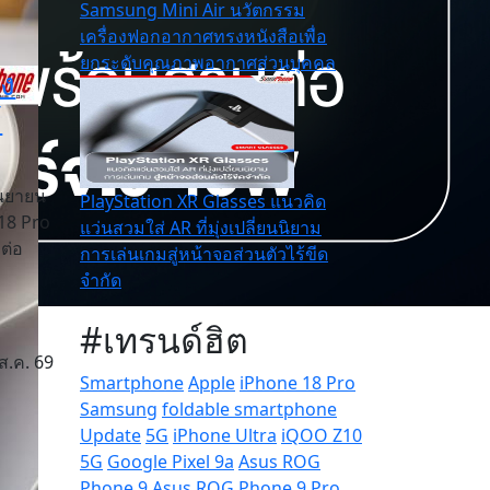
Samsung Mini Air นวัตกรรม
เครื่องฟอกอากาศทรงหนังสือเพื่อ
ยกระดับคุณภาพอากาศส่วนบุคคล
อง
้
ันยายน
PlayStation XR Glasses แนวคิด
 18 Pro
แว่นสวมใส่ AR ที่มุ่งเปลี่ยนนิยาม
งต่อ
การเล่นเกมสู่หน้าจอส่วนตัวไร้ขีด
จำกัด
#เทรนด์ฮิต
ส.ค. 69
Smartphone
Apple
iPhone 18 Pro
Samsung
foldable smartphone
Update
5G
iPhone Ultra
iQOO Z10
5G
Google Pixel 9a
Asus ROG
Phone 9
Asus ROG Phone 9 Pro