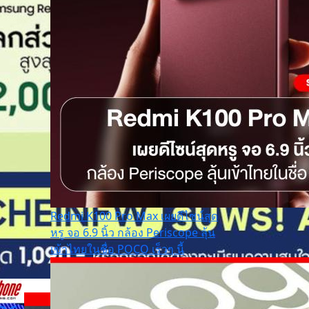
Redmi K100 Pro Max เผยดีไซน์สุด
หรู จอ 6.9 นิ้ว กล้อง Periscope ลุ้น
เข้าไทยในชื่อ POCO เร็วๆ นี้