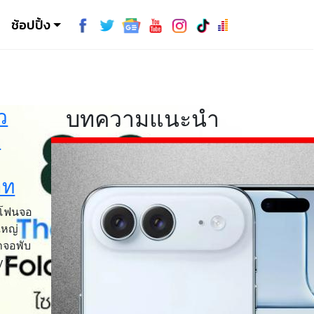
ช้อปปิ้ง
ว
บทความแนะนำ
8
าท
ตโฟนจอ
ใหญ่
าจอพับ
y Z