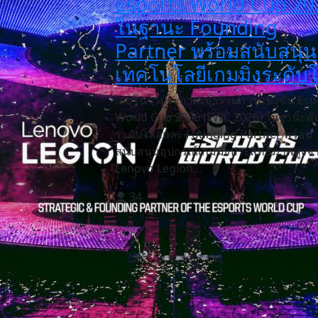
Esports World Cup 20
ในฐานะ Founding
Partner พร้อมสนับสนุน
เทคโนโลยีเกมมิ่งระดับ
เลอโนโวประกาศเข้าร่วมการแข่งขัน Esp
World Cup 2026 (EWC 2026) ในฐานะพั
ระดับโลกและ Founding Partner พร้อม
สนับสนุนอุปกรณ์เกมมิ่งประสิทธิภาพสูงจ
Lenovo Legion...
34
7 