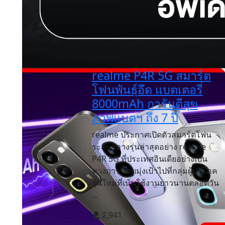
realme P4R 5G สมาร์ต
โฟนพันธุ์อึด แบตเตอรี่
8000mAh การันตีสุข
ภาพแบตฯ ถึง 7 ปี
realme ประกาศเปิดตัวสมาร์ตโฟน
ระดับกลางรุ่นล่าสุดอย่าง realme
P4R 5G ที่ประเทศอินเดียอย่างเป็น
ทางการ โดยมุ่งเป้าไปที่กลุ่มผู้บริโภค
รุ่นใหม่ที่เน้นใช้งานยาวนานตลอดวัน
...
2,941