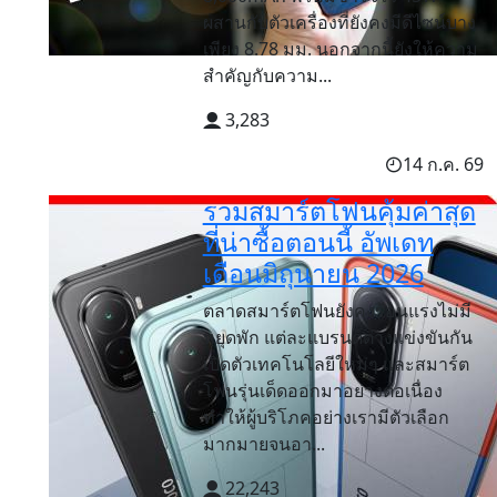
ผสานกับตัวเครื่องที่ยังคงมีดีไซน์บาง
เพียง 8.78 มม. นอกจากนี้ยังให้ความ
สำคัญกับความ...
3,283
14 ก.ค. 69
รวมสมาร์ตโฟนคุ้มค่าสุด
ที่น่าซื้อตอนนี้ อัพเดท
เดือนมิถุนายน 2026
ตลาดสมาร์ตโฟนยังคงร้อนแรงไม่มี
หยุดพัก แต่ละแบรนด์ต่างแข่งขันกัน
เปิดตัวเทคโนโลยีใหม่ๆ และสมาร์ต
โฟนรุ่นเด็ดออกมาอย่างต่อเนื่อง
ทำให้ผู้บริโภคอย่างเรามีตัวเลือก
มากมายจนอา...
22,243