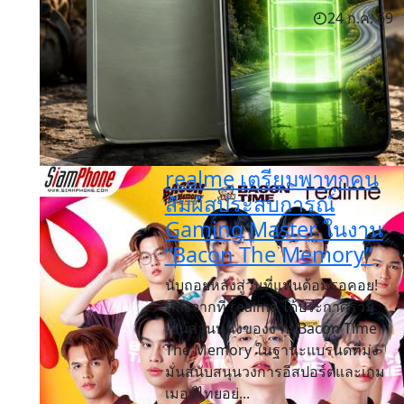
24 ก.ค. 69
realme เตรียมพาทุกคน
สัมผัสประสบการณ์
Gaming Master ในงาน
“Bacon The Memory”
นับถอยหลังสู่วันที่แฟนด้อมรอคอย!
หลังจากที่ realme ได้ประกาศร่วม
เป็นส่วนหนึ่งของงาน Bacon Time
The Memory ในฐานะแบรนด์ที่มุ่ง
มั่นสนับสนุนวงการอีสปอร์ตและเกม
เมอร์ไทยอย่...