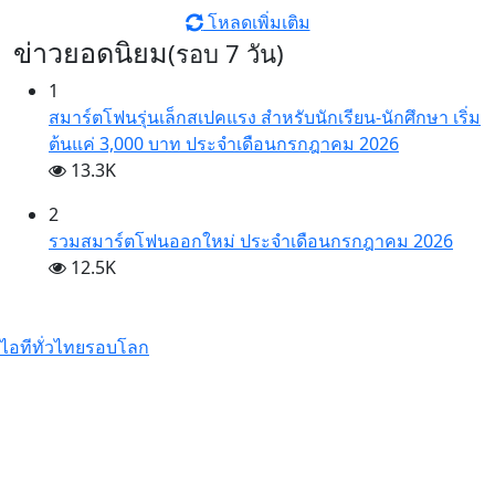
โหลดเพิ่มเติม
ข่าวยอดนิยม
(รอบ 7 วัน)
1
สมาร์ตโฟนรุ่นเล็กสเปคแรง สำหรับนักเรียน-นักศึกษา เริ่ม
ต้นแค่ 3,000 บาท ประจำเดือนกรกฎาคม 2026
13.3K
2
รวมสมาร์ตโฟนออกใหม่ ประจำเดือนกรกฎาคม 2026
12.5K
ไอทีทั่วไทย
รอบโลก
GIGABYTE เผยโฉมการ์ดจอซีรีส์ใหม่
AORUS INFINITY ชูดีไซน์พรีเมียม
พร้อมประสิทธิภาพระดับสูง
รีวิว Infinix HOT70 สมาร์ตโฟน