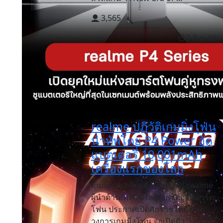
3,565
3 มิ.ย. 69
realme ปฏิวัติเกมมิ่งโฟน
นำทัพโดย P4 Power อัด
แบตเตอรี่ 10,001mAh
เครื่องแรกของโลก
เกมเมอร์เตรียมตัวให้พร้อม! realme
ผู้นำด้านเทคโนโลยีแบตเตอรี่สมาร์ต
โฟน ประกาศเปิดศักราชใหม่ของ
วงการเกมมิ่งโฟน จ่อเปิดตัว “realme