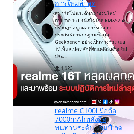
การใหม่ล่าสุด
สมาร์ตโฟนระดับกลางรุ่นใหม่
realme 16T รหัสโมเดล RMX5268
ปรากฏข้อมูลผลการทดสอบ
ประสิทธิภาพบนฐานข้อมูล
Geekbench อย่างเป็นทางการ เผย
ให้เห็นสเปคหลักที่ขับเคลื่อนด้วยชิป
ประ...
1,923
5 พ.ค. 69
realme C100i มือถือ
7000mAhพลังอึด
ทนทานระดับแชมป์ ลด