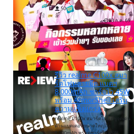
50
23 ก.ค. 69
รีวิว realme C100x สมา
ร์ตโฟนสายอึด แบตฯ
8,000mAh ชาร์จไว 45W
พร้อม ArmorShell เสริม
ความแข็งแกร่ง
realme C100x สมาร์ตโฟนที่ชูจุดเด่น
ด้านแบตเตอรี่ขนาดใหญ่ถึง
8,000mAh พร้อมชาร์จไว 45W