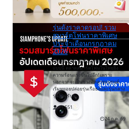
รุ่นดังราคาดรอป! รวม
สมาร์ตโฟนราคาพิเศษ
ประจำเดือนกรกฎาคม
2026
เข้าสู่ช่วงปลายเดือนกรกฎาคม 2026
แบบนี้ ตลาดสมาร์ตโฟนในไทยยิ่ง
ความร้อนแรงขึ้นไปอีก! เพราะ
นอกจากจะเป็นช่วงที่หลายแบรนด์
เริ่มทยอยปล่อยรุ่นเรือธงและรุ่นกลาง
รุ่นใหม่รับก...
11,551
24 ก.ค. 69