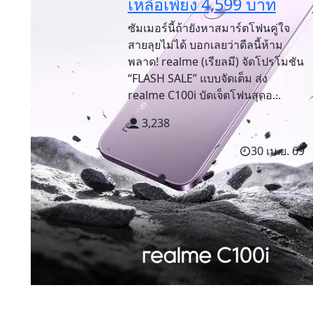
เหลือเพียง 4,599 บาท
ซัมเมอร์นี้ถ้ายังหาสมาร์ตโฟนคู่ใจ
สายลุยไม่ได้ บอกเลยว่าดีลนี้ห้าม
พลาด! realme (เรียลมี) จัดโปรโมชัน
“FLASH SALE” แบบจัดเต็ม ส่ง
realme C100i บัดเจ็ตโฟนสุดอ...
3,238
30 เม.ย. 69