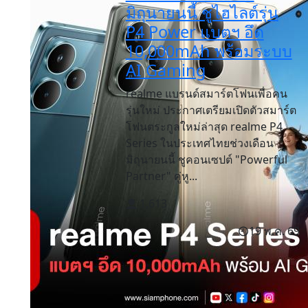
มิถุนายนนี้ ชูไฮไลต์รุ่น
P4 Power แบตฯ อึด
10,000mAh พร้อมระบบ
AI Gaming
realme แบรนด์สมาร์ตโฟนเพื่อคน
รุ่นใหม่ ประกาศเตรียมเปิดตัวสมาร์ต
โฟนตระกูลใหม่ล่าสุด realme P4
Series ในประเทศไทยช่วงเดือน
มิถุนายนนี้ ชูคอนเซปต์ "Powerful
Partner" คู่หู...
1,613
19 พ.ค. 69