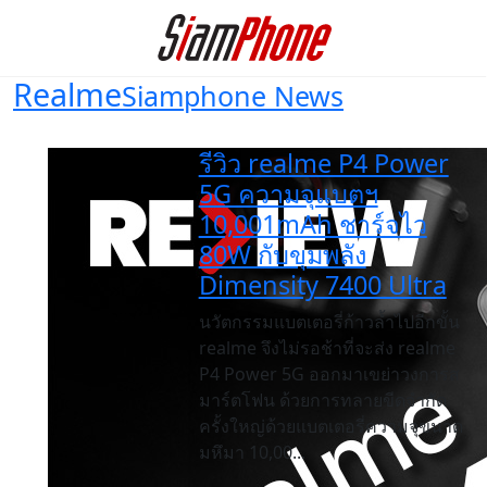
Realme
Siamphone News
รีวิว realme P4 Power
5G ความจุแบตฯ
10,001mAh ชาร์จไว
80W กับขุมพลัง
Dimensity 7400 Ultra
นวัตกรรมแบตเตอรี่ก้าวล้ำไปอีกขั้น
realme จึงไม่รอช้าที่จะส่ง realme
P4 Power 5G ออกมาเขย่าวงการส
มาร์ตโฟน ด้วยการทลายขีดจำกัด
ครั้งใหญ่ด้วยแบตเตอรี่ความจุขนาด
มหึมา 10,00...