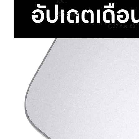
แล...
13,332
27 ก.ค. 69