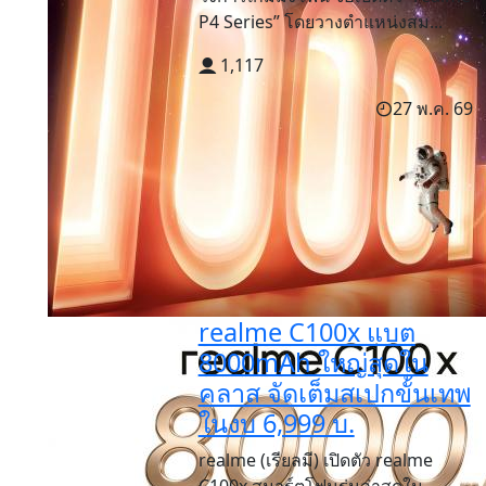
P4 Series” โดยวางตำแหน่งสม...
1,117
27 พ.ค. 69
realme C100x แบต
8000mAh ใหญ่สุดใน
คลาส จัดเต็มสเปกขั้นเทพ
ในงบ 6,999 บ.
realme (เรียลมี) เปิดตัว realme