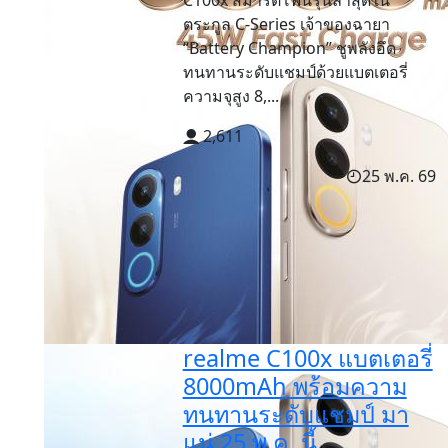
C100x สมาร์ตโฟนรุ่นล่าสุดใน
ตระกูล C-Series เจ้าของฉายา
“Battery Champion” ชูพลังอึด
ทนทานระดับแชมป์ด้วยแบตเตอรี่
ความจุสูง 8,...
2,611
25 พ.ค. 69
realme C100x แบตเตอรี่
8000mAh พร้อมความ
ทนทานระดับแชมป์ มา
แน่ 25 พ.ค. นี้