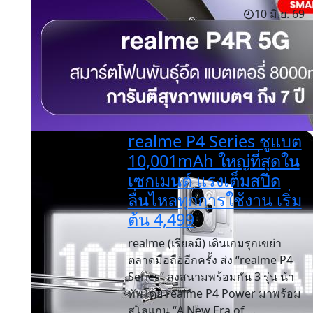
10 มิ.ย. 69
realme P4 Series ชูแบต
10,001mAh ใหญ่ที่สุดใน
เซกเมนต์ แรงเต็มสปีด
ลื่นไหลทุกการใช้งาน เริ่ม
ต้น 4,499
realme (เรียลมี) เดินเกมรุกเขย่า
ตลาดมือถืออีกครั้ง ส่ง “realme P4
Series” ลงสนามพร้อมกัน 3 รุ่น นำ
ทัพโดย realme P4 Power มาพร้อม
สโลแกน “A New Era of ...