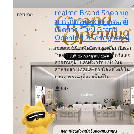
realme Brand Shop บุก
มาร์เก็ตวิลเลจสุวรรณภูมิ
เปิดสาขาใหม่ Grand
Opening 26 กรกฎาคมนี้
realme (เรียลมี) ปักหมุดเตรียมเปิด
“realme Brand Shop มาร์เก็ตวิลเลจ
สุวรรณภูมิ” แลนด์มาร์ก แห่งใหม่
สำหรับสายเทคและสายไลฟ์สไตล์ ใน
ย่านสุวรรณภูมิและพื้นที่โด...
643
24 ก.ค. 69