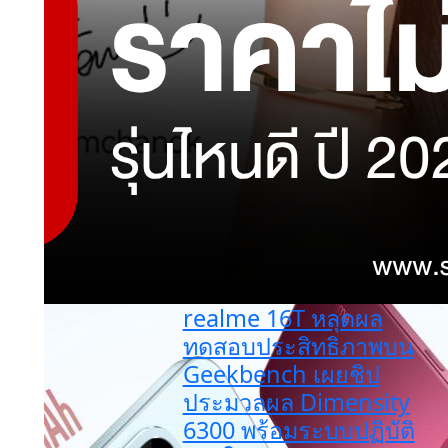
realme 16T หลุดผล
ทดสอบประสิทธิภาพบน
Geekbench เผยชิป
ประมวลผล Dimensity
6300 พร้อมระบบปฏิบัติ