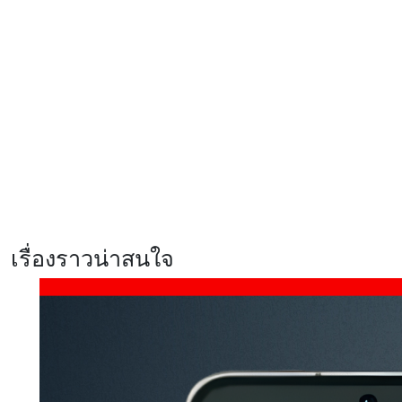
พร้อมประสิทธิภาพระดับสูง
รีวิว Infinix HOT70 สมาร์ตโฟน
ดีไซน์หรู สเปคแรงคุ้มค่า ตอบโจทย์
ไลฟ์สไตล์ไม่หยุดนิ่ง
รีวิว Xiaomi 17T Pro ที่สุดแห่ง
Telephoto Master ซูมชัดระดับ
มาสเตอร์ด้วย Leica พร้อมแบตเตอรี่
ซิลิคอนคาร์บอนสุดอึด 7000mAh
เรื่องราวน่าสนใจ