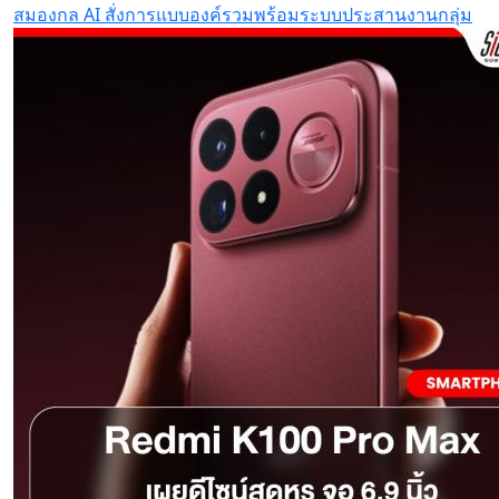
สมองกล AI สั่งการแบบองค์รวมพร้อมระบบประสานงานกลุ่ม