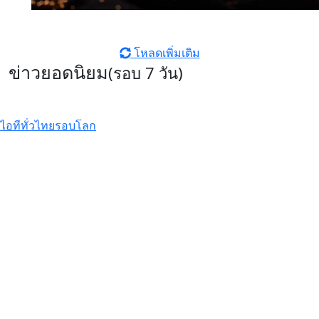
โหลดเพิ่มเติม
ข่าวยอดนิยม
(รอบ 7 วัน)
ไอทีทั่วไทย
รอบโลก
วางจำหน่ายแล้วอย่างเป็นทางการ
OPPO Reno16 Series 5G อัปเกรด
กล้องมุมกว้างพิเศษ 50MP กว้าง
0.6x
รีวิว UGREEN FineTrack Mini 2
สมาร์ตแทร็กเกอร์ดีไซน์แบนบาง
ซ่อนเนียน แบตฯ อึด 7 ปี รองรับ
Apple Find My
GIGABYTE เผยโฉมการ์ดจอซีรีส์ใหม่
AORUS INFINITY ชูดีไซน์พรีเมียม