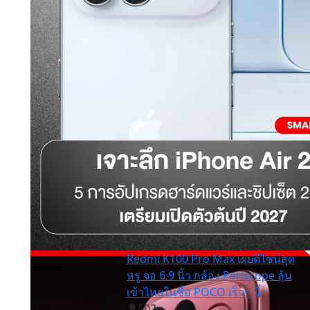
Redmi K100 Pro Max เผยดีไซน์สุด
หรู จอ 6.9 นิ้ว กล้อง Periscope ลุ้น
เข้าไทยในชื่อ POCO เร็วๆ นี้
502