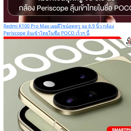
Redmi K100 Pro Max เผยดีไซน์สุดหรู จอ 6.9 นิ้ว กล้อง
Periscope ลุ้นเข้าไทยในชื่อ POCO เร็วๆ นี้