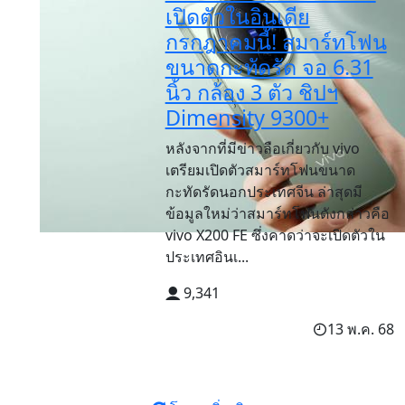
เปิดตัวในอินเดีย
กรกฎาคมนี้! สมาร์ทโฟน
ขนาดกะทัดรัด จอ 6.31
นิ้ว กล้อง 3 ตัว ชิปฯ
Dimensity 9300+
หลังจากที่มีข่าวลือเกี่ยวกับ vivo
เตรียมเปิดตัวสมาร์ทโฟนขนาด
กะทัดรัดนอกประเทศจีน ล่าสุดมี
ข้อมูลใหม่ว่าสมาร์ทโฟนดังกล่าวคือ
vivo X200 FE ซึ่งคาดว่าจะเปิดตัวใน
ประเทศอินเ...
9,341
13 พ.ค. 68