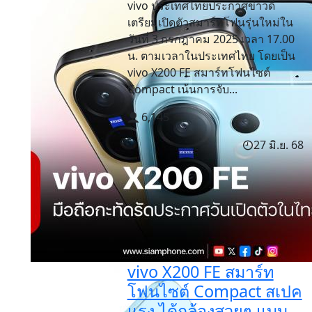
vivo ประเทศไทยประกาศข่าวดี
เตรียมเปิดตัวสมาร์ทโฟนรุ่นใหม่ใน
วันที่ 3 กรกฎาคม 2025 เวลา 17.00
น. ตามเวลาในประเทศไทย โดยเป็น
vivo X200 FE สมาร์ทโฟนไซต์
Compact เน้นการจับ...
6,145
27 มิ.ย. 68
vivo X200 FE สมาร์ท
โฟนไซต์ Compact สเปค
แรง ได้กล้องสวยๆ แบบ