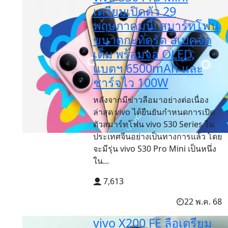
เตรียมเปิดตัว 29
พฤษภาคมนี้! สมาร์ทโฟน
ขนาดกะทัดรัด สเปคจัด
เต็ม พร้อมจอ OLED,
แบตฯ 6500mAh และ
ชาร์จไว 100W
หลังจากมีข่าวลือมาอย่างต่อเนื่อง
ล่าสุด vivo ได้ยืนยันกำหนดการเปิด
ตัวสมาร์ทโฟน vivo S30 Series ใน
ประเทศจีนอย่างเป็นทางการแล้ว โดย
จะมีรุ่น vivo S30 Pro Mini เป็นหนึ่ง
ใน...
7,613
22 พ.ค. 68
vivo X200 FE ลือเตรียม