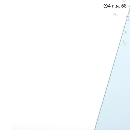
4 ก.ค. 68