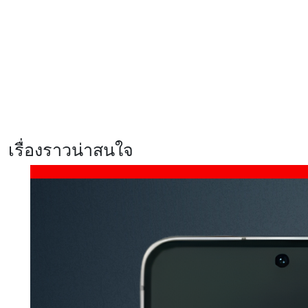
อึด แบตฯ 8,000mAh ชาร์จไว 45W
พร้อม ArmorShell เสริมความ
แข็งแกร่ง
รีวิว Xiaomi 17T สมาร์ตโฟนสายก
ล้องสเปคแรง จัดเต็มทุกการใช้งาน
พร้อมสัมผัสประสบการณ์ Telephoto
master ซูมชัด ระดับมาสเตอร์
เรื่องราวน่าสนใจ