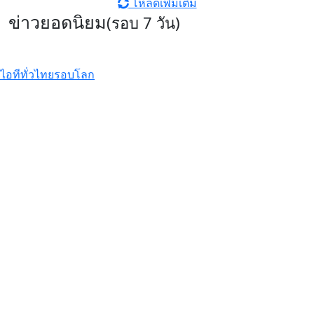
โหลดเพิ่มเติม
ข่าวยอดนิยม
(รอบ 7 วัน)
ไอทีทั่วไทย
รอบโลก
รีวิว Infinix HOT70 สมาร์ตโฟน
ดีไซน์หรู สเปคแรงคุ้มค่า ตอบโจทย์
ไลฟ์สไตล์ไม่หยุดนิ่ง
รีวิว Xiaomi 17T Pro ที่สุดแห่ง
Telephoto Master ซูมชัดระดับ
มาสเตอร์ด้วย Leica พร้อมแบตเตอรี่
ซิลิคอนคาร์บอนสุดอึด 7000mAh
Xiaomi EV เผยโฉม ‘SkyNomad’ ซี
รีส์รถยนต์ SUV พื้นที่กว้างสุดอัจฉริยะ
ปรับเปลี่ยนฟังก์ชันได้ดั่งใจ
รีวิว realme C100x สมาร์ตโฟนสาย