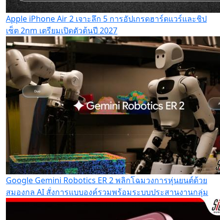
Apple iPhone Air 2 เจาะลึก 5 การอัปเกรดฮาร์ดแวร์และชิป
เซ็ต 2nm เตรียมเปิดตัวต้นปี 2027
Google Gemini Robotics ER 2 พลิกโฉมวงการหุ่นยนต์ด้วย
สมองกล AI สั่งการแบบองค์รวมพร้อมระบบประสานงานกลุ่ม