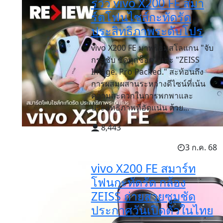
รีวิว vivo X200 FE สมา
ร์ตโฟนไซส์กะทัดรัด
ประสิทธิภาพระดับโปร
vivo X200 FE มาพร้อมสโลแกน "จับ
กระชับ ชัดทุกช็อต" และ "ZEISS
Image. Pro Packed." สะท้อนถึง
การผสมผสานระหว่างดีไซน์ที่เน้น
ความสะดวกในการพกพาและ
ประสิทธิภาพที่อัดแน่น ด้วย...
8,443
3 ก.ค. 68
vivo X200 FE สมาร์ท
โฟนกะทัดรัด กล้อง
ZEISS ถ่ายสวยซูมชัด
ประกาศวันเปิดตัวในไทย