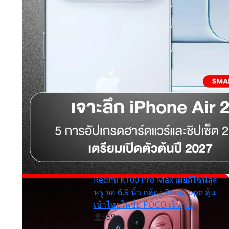
Redmi K100 Pro Max เผยดีไซน์สุด
หรู จอ 6.9 นิ้ว กล้อง Periscope ลุ้น
เข้าไทยในชื่อ POCO เร็วๆ นี้
559