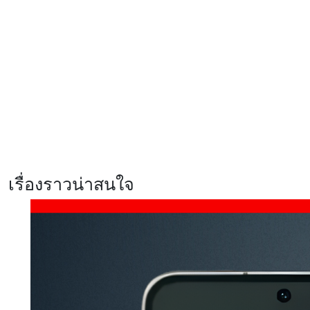
ซิลิคอนคาร์บอนสุดอึด 7000mAh
Xiaomi EV เผยโฉม ‘SkyNomad’ ซี
รีส์รถยนต์ SUV พื้นที่กว้างสุดอัจฉริยะ
ปรับเปลี่ยนฟังก์ชันได้ดั่งใจ
รีวิว realme C100x สมาร์ตโฟนสาย
อึด แบตฯ 8,000mAh ชาร์จไว 45W
พร้อม ArmorShell เสริมความ
แข็งแกร่ง
เรื่องราวน่าสนใจ