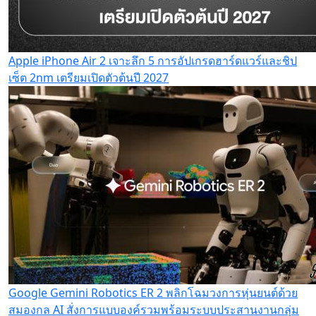
Apple iPhone Air 2 เจาะลึก 5 การอัปเกรดฮาร์ดแวร์และชิป
เซ็ต 2nm เตรียมเปิดตัวต้นปี 2027
Google Gemini Robotics ER 2 พลิกโฉมวงการหุ่นยนต์ด้วย
สมองกล AI สั่งการแบบองค์รวมพร้อมระบบประสานงานกลุ่ม