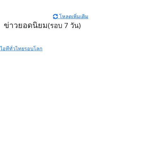
โหลดเพิ่มเติม
ข่าวยอดนิยม
(รอบ 7 วัน)
ไอทีทั่วไทย
รอบโลก
GIGABYTE เผยโฉมการ์ดจอซีรีส์ใหม่
AORUS INFINITY ชูดีไซน์พรีเมียม
พร้อมประสิทธิภาพระดับสูง
รีวิว Infinix HOT70 สมาร์ตโฟน
ดีไซน์หรู สเปคแรงคุ้มค่า ตอบโจทย์
ไลฟ์สไตล์ไม่หยุดนิ่ง
รีวิว Xiaomi 17T Pro ที่สุดแห่ง
Telephoto Master ซูมชัดระดับ
มาสเตอร์ด้วย Leica พร้อมแบตเตอรี่