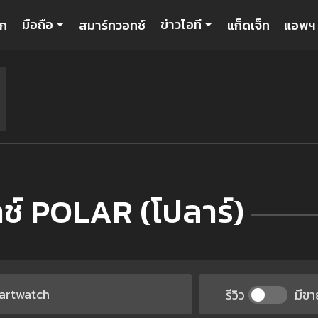
มือถือ
ข่าวไอที
รก
สมาร์ทวอทช์
แก็ดเจ็ท
แอพฯ
ช์ POLAR (โปลาร์)
รีวิว
มีขา