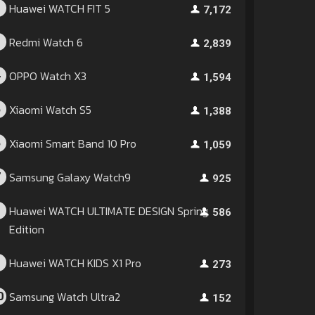
Huawei WATCH FIT 5
2
7,172
Redmi Watch 6
3
2,839
OPPO Watch X3
4
1,594
Xiaomi Watch S5
5
1,388
Xiaomi Smart Band 10 Pro
6
1,059
Samsung Galaxy Watch9
7
925
Huawei WATCH ULTIMATE DESIGN Spring
8
586
Edition
Huawei WATCH KIDS X1 Pro
9
273
Samsung Watch Ultra2
0
152