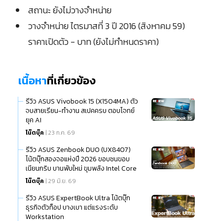
สถานะ ยังไม่วางจำหน่าย
วางจำหน่าย ไตรมาสที่ 3 ปี 2016 (สิงหาคม 59)
ราคาเปิดตัว - บาท (ยังไม่กำหนดราคา)
เนื้อหา
ที่เกี่ยวข้อง
รีวิว ASUS Vivobook 15 (X1504MA) ตัว
จบสายเรียน-ทำงาน สเปคครบ ตอบโจทย์
ยุค AI
โน๊ตบุ๊ค
| 23 ก.ค. 69
รีวิว ASUS Zenbook DUO (UX8407)
โน้ตบุ๊กสองจอแห่งปี 2026 ขอบชนขอบ
เนียนกริบ บานพับใหม่ ขุมพลัง Intel Core
Ultra (Series 3)
โน๊ตบุ๊ค
| 29 มิ.ย. 69
รีวิว ASUS ExpertBook Ultra โน้ตบุ๊ก
ธุรกิจตัวท็อป บางเบา แต่แรงระดับ
Workstation