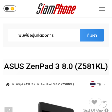
ค้นหา
เอซุส (ASUS)
TH