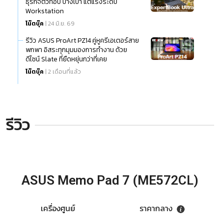
ธุรกิจตัวท็อป บางเบา แต่แรงระดับ
Workstation
โน๊ตบุ๊ค
| 24 มิ.ย. 69
รีวิว ASUS ProArt PZ14 คู่หูครีเอเตอร์สาย
พกพา อิสระทุกมุมมองการทำงาน ด้วย
ดีไซน์ Slate ที่ยืดหยุ่นกว่าที่เคย
โน๊ตบุ๊ค
| 2 เดือนที่แล้ว
รีวิว
ASUS Memo Pad 7 (ME572CL)
เครื่องศูนย์
ราคากลาง