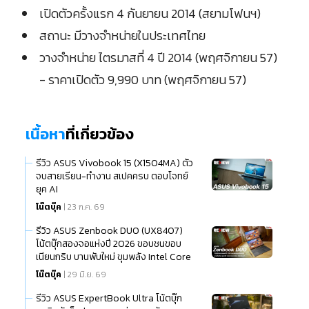
เปิดตัวครั้งแรก 4 กันยายน 2014 (สยามโฟนฯ)
สถานะ มีวางจำหน่ายในประเทศไทย
วางจำหน่าย ไตรมาสที่ 4 ปี 2014 (พฤศจิกายน 57)
- ราคาเปิดตัว 9,990 บาท (พฤศจิกายน 57)
เนื้อหา
ที่เกี่ยวข้อง
รีวิว ASUS Vivobook 15 (X1504MA) ตัว
จบสายเรียน-ทำงาน สเปคครบ ตอบโจทย์
ยุค AI
โน๊ตบุ๊ค
| 23 ก.ค. 69
รีวิว ASUS Zenbook DUO (UX8407)
โน้ตบุ๊กสองจอแห่งปี 2026 ขอบชนขอบ
เนียนกริบ บานพับใหม่ ขุมพลัง Intel Core
Ultra (Series 3)
โน๊ตบุ๊ค
| 29 มิ.ย. 69
รีวิว ASUS ExpertBook Ultra โน้ตบุ๊ก