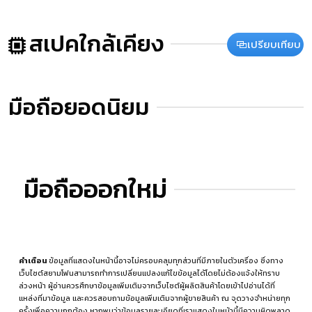
สเปคใกล้เคียง
เปรียบเทียบ
มือถือยอดนิยม
มือถือออกใหม่
คำเตือน
ข้อมูลที่แสดงในหน้านี้อาจไม่ครอบคลุมทุกส่วนที่มีภายในตัวเครื่อง ซึ่งทาง
เว็บไซต์สยามโฟนสามารถทำการเปลี่ยนแปลงแก้ไขข้อมูลได้โดยไม่ต้องแจ้งให้ทราบ
ล่วงหน้า ผู้อ่านควรศึกษาข้อมูลเพิ่มเติมจากเว็บไซต์ผู้ผลิตสินค้าโดยเข้าไปอ่านได้ที่
แหล่งที่มาข้อมูล
และควรสอบถามข้อมูลเพิ่มเติมจากผู้ขายสินค้า ณ จุดวางจำหน่ายทุก
ครั้งเพื่อความถูกต้อง หากพบว่าข้อมูลรายละเอียดที่เราแสดงในหน้านี้มีความผิดพลาด