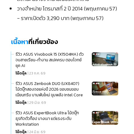
วางจำหน่าย ไตรมาสที่ 2 ปี 2014 (พฤษภาคม 57)
- ราคาเปิดตัว 3,290 บาท (พฤษภาคม 57)
เนื้อหา
ที่เกี่ยวข้อง
รีวิว ASUS Vivobook 15 (X1504MA) ตัว
จบสายเรียน-ทำงาน สเปคครบ ตอบโจทย์
ยุค AI
โน๊ตบุ๊ค
| 23 ก.ค. 69
รีวิว ASUS Zenbook DUO (UX8407)
โน้ตบุ๊กสองจอแห่งปี 2026 ขอบชนขอบ
เนียนกริบ บานพับใหม่ ขุมพลัง Intel Core
Ultra (Series 3)
โน๊ตบุ๊ค
| 29 มิ.ย. 69
รีวิว ASUS ExpertBook Ultra โน้ตบุ๊ก
ธุรกิจตัวท็อป บางเบา แต่แรงระดับ
Workstation
โน๊ตบุ๊ค
| 24 มิ.ย. 69