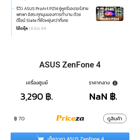
รีวิว ASUS ProArt PZ14 คู่หูครีเอเตอร์สาย
พกพา อิสระทุกมุมมองการทำงาน ด้วย
ดีไซน์ Slate ที่ยืดหยุ่นกว่าที่เคย
โน๊ตบุ๊ค
| 8 มิ.ย. 69
ASUS ZenFone 4
เครื่องศูนย์
ราคากลาง
3,290 ฿.
NaN ฿.
฿ 70
ดูสินค้า
เช็คราคา ASUS ZenFone 4