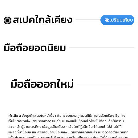
สเปคใกล้เคียง
เปรียบเทียบ
มือถือยอดนิยม
มือถือออกใหม่
คำเตือน
ข้อมูลที่แสดงในหน้านี้อาจไม่ครอบคลุมทุกส่วนที่มีภายในตัวเครื่อง ซึ่งทาง
เว็บไซต์สยามโฟนสามารถทำการเปลี่ยนแปลงแก้ไขข้อมูลได้โดยไม่ต้องแจ้งให้ทราบ
ล่วงหน้า ผู้อ่านควรศึกษาข้อมูลเพิ่มเติมจากเว็บไซต์ผู้ผลิตสินค้าโดยเข้าไปอ่านได้ที่
แหล่งที่มาข้อมูล
และควรสอบถามข้อมูลเพิ่มเติมจากผู้ขายสินค้า ณ จุดวางจำหน่ายทุก
ครั้งเพื่อความถูกต้อง หากพบว่าข้อมูลรายละเอียดที่เราแสดงในหน้านี้มีความผิดพลาด