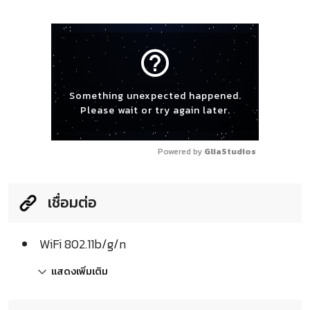
help_outline
Something unexpected happened.
Please wait or try again later.
Powered by 
GliaStudios
เชื่อมต่อ
WiFi 802.11b/g/n
แสดงเพิ่มเติม