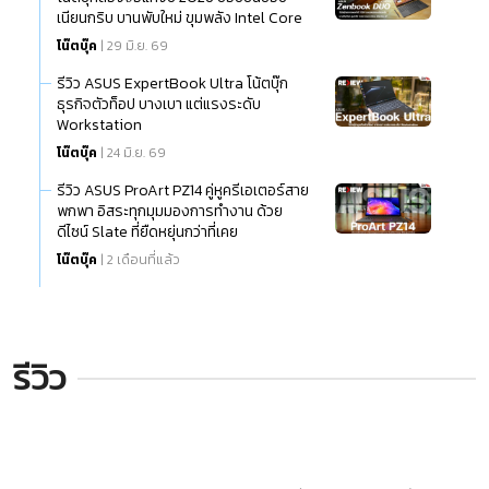
เนียนกริบ บานพับใหม่ ขุมพลัง Intel Core
Ultra (Series 3)
โน๊ตบุ๊ค
| 29 มิ.ย. 69
รีวิว ASUS ExpertBook Ultra โน้ตบุ๊ก
ธุรกิจตัวท็อป บางเบา แต่แรงระดับ
Workstation
โน๊ตบุ๊ค
| 24 มิ.ย. 69
รีวิว ASUS ProArt PZ14 คู่หูครีเอเตอร์สาย
พกพา อิสระทุกมุมมองการทำงาน ด้วย
ดีไซน์ Slate ที่ยืดหยุ่นกว่าที่เคย
โน๊ตบุ๊ค
| 2 เดือนที่แล้ว
รีวิว