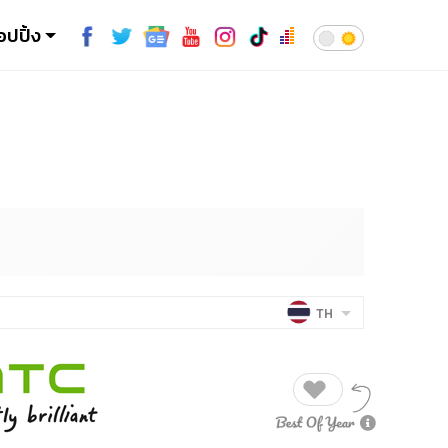
อปปิ้ง
TH