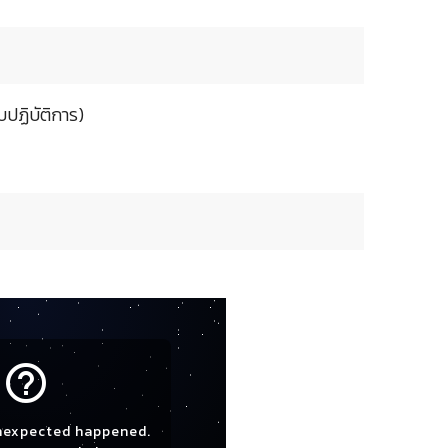
ปฏิบัติการ)
help_outline
nexpected happened.