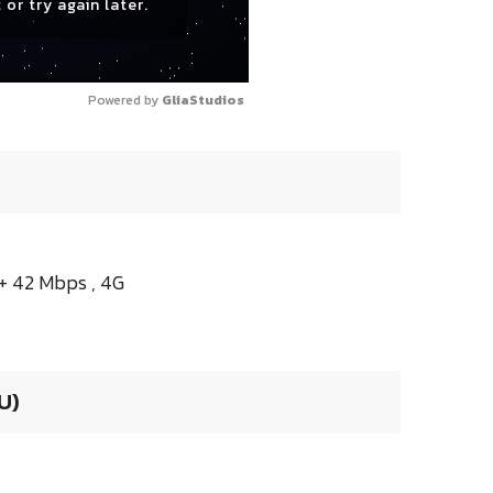
 or try again later.
Powered by 
GliaStudios
A+ 42 Mbps , 4G
U)