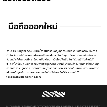
มือถือออกใหม่
คำเตือน
ข้อมูลที่แสดงในหน้านี้อาจไม่ครอบคลุมทุกส่วนที่มีภายในตัวเครื่อง ซึ่งทาง
เว็บไซต์สยามโฟนสามารถทำการเปลี่ยนแปลงแก้ไขข้อมูลได้โดยไม่ต้องแจ้งให้ทราบ
ล่วงหน้า ผู้อ่านควรศึกษาข้อมูลเพิ่มเติมจากเว็บไซต์ผู้ผลิตสินค้าโดยเข้าไปอ่านได้ที่
แหล่งที่มาข้อมูล
และควรสอบถามข้อมูลเพิ่มเติมจากผู้ขายสินค้า ณ จุดวางจำหน่ายทุก
ครั้งเพื่อความถูกต้อง หากพบว่าข้อมูลรายละเอียดที่เราแสดงในหน้านี้มีความผิดพลาด
หรือพบปัญหาในการแสดงผลของเว็บไซต์โปรดแจ้งให้เราทราบได้ที่
feedback@siamphone.com
© 2001-2026 SIAMPHONE DOT COM COMPANY LIMITED. ALL RIGHTS RESERVED.