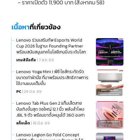
- ราคาเปิดตัว 11,900 บาท (สิงหาคม 58)
เนื้อหา
ที่เกี่ยวข้อง
Lenovo ร่วมเสริมทัพ Esports World
Cup 2026 ในฐานะ Founding Partner
พร้อมสนับสนุนเทคโนโลยีเกมมิ่งระดับโลก
เกมส์มือถือ
| 7 ส.ค. 69
Lenovo Yoga Mini i พีซี ไซส์กระทัดรัด
ขนาดเท่าฝ่ามือ ที่มาพร้อมประสิทธิภาพการ
ใช้งานแบบเต็มขั้น
PC
| 29 มิ.ย. 69
Lenovo Tab Plus Gen 2 แท็บเล็ตสาย
บันเทิงขั้นสุด จอใหญ่ 12.1 นิ้ว พลังลำโพง
JBL 9 ตัว พร้อมขาตั้งหมุนได้ 360 องศา
แท็บเล็ต
| 18 มิ.ย. 69
Lenovo Legion Go Fold Concept