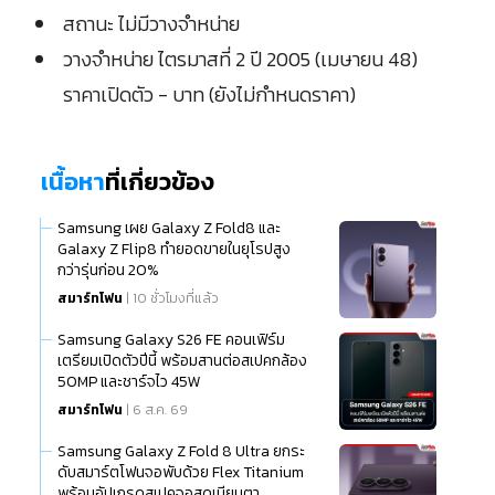
สถานะ ไม่มีวางจำหน่าย
วางจำหน่าย ไตรมาสที่ 2 ปี 2005 (เมษายน 48)
ราคาเปิดตัว - บาท (ยังไม่กำหนดราคา)
เนื้อหา
ที่เกี่ยวข้อง
Samsung เผย Galaxy Z Fold8 และ
Galaxy Z Flip8 ทำยอดขายในยุโรปสูง
กว่ารุ่นก่อน 20%
สมาร์ทโฟน
| 10 ชั่วโมงที่แล้ว
Samsung Galaxy S26 FE คอนเฟิร์ม
เตรียมเปิดตัวปีนี้ พร้อมสานต่อสเปคกล้อง
50MP และชาร์จไว 45W
สมาร์ทโฟน
| 6 ส.ค. 69
Samsung Galaxy Z Fold 8 Ultra ยกระ
ดับสมาร์ตโฟนจอพับด้วย Flex Titanium
พร้อมอัปเกรดสเปคจอสุดเนียนตา