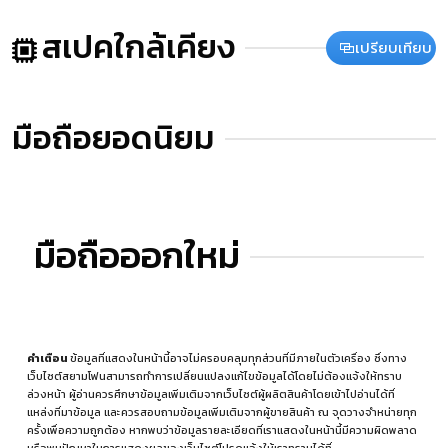
สเปคใกล้เคียง
เปรียบเทียบ
มือถือยอดนิยม
มือถือออกใหม่
คำเตือน
ข้อมูลที่แสดงในหน้านี้อาจไม่ครอบคลุมทุกส่วนที่มีภายในตัวเครื่อง ซึ่งทาง
เว็บไซต์สยามโฟนสามารถทำการเปลี่ยนแปลงแก้ไขข้อมูลได้โดยไม่ต้องแจ้งให้ทราบ
ล่วงหน้า ผู้อ่านควรศึกษาข้อมูลเพิ่มเติมจากเว็บไซต์ผู้ผลิตสินค้าโดยเข้าไปอ่านได้ที่
แหล่งที่มาข้อมูล
และควรสอบถามข้อมูลเพิ่มเติมจากผู้ขายสินค้า ณ จุดวางจำหน่ายทุก
ครั้งเพื่อความถูกต้อง หากพบว่าข้อมูลรายละเอียดที่เราแสดงในหน้านี้มีความผิดพลาด