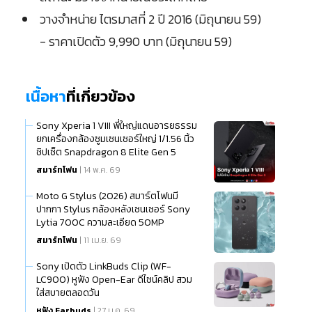
วางจำหน่าย ไตรมาสที่ 2 ปี 2016 (มิถุนายน 59)
- ราคาเปิดตัว 9,990 บาท (มิถุนายน 59)
เนื้อหา
ที่เกี่ยวข้อง
Sony Xperia 1 VIII พี่ใหญ่แดนอารยธรรม
ยกเครื่องกล้องซูมเซนเซอร์ใหญ่ 1/1.56 นิ้ว
ชิปเซ็ต Snapdragon 8 Elite Gen 5
สมาร์ทโฟน
| 14 พ.ค. 69
Moto G Stylus (2026) สมาร์ตโฟนมี
ปากกา Stylus กล้องหลังเซนเซอร์ Sony
Lytia 700C ความละเอียด 50MP
สมาร์ทโฟน
| 11 เม.ย. 69
Sony เปิดตัว LinkBuds Clip (WF-
LC900) หูฟัง Open-Ear ดีไซน์คลิป สวม
ใส่สบายตลอดวัน
หูฟัง Earbuds
| 27 ม.ค. 69