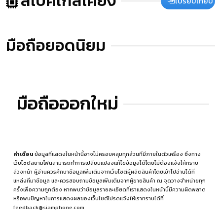
สเปคใกล้เคียง
เปรียบเทียบ
มือถือยอดนิยม
มือถือออกใหม่
คำเตือน
ข้อมูลที่แสดงในหน้านี้อาจไม่ครอบคลุมทุกส่วนที่มีภายในตัวเครื่อง ซึ่งทาง
เว็บไซต์สยามโฟนสามารถทำการเปลี่ยนแปลงแก้ไขข้อมูลได้โดยไม่ต้องแจ้งให้ทราบ
ล่วงหน้า ผู้อ่านควรศึกษาข้อมูลเพิ่มเติมจากเว็บไซต์ผู้ผลิตสินค้าโดยเข้าไปอ่านได้ที่
แหล่งที่มาข้อมูล
และควรสอบถามข้อมูลเพิ่มเติมจากผู้ขายสินค้า ณ จุดวางจำหน่ายทุก
ครั้งเพื่อความถูกต้อง หากพบว่าข้อมูลรายละเอียดที่เราแสดงในหน้านี้มีความผิดพลาด
หรือพบปัญหาในการแสดงผลของเว็บไซต์โปรดแจ้งให้เราทราบได้ที่
feedback@siamphone.com