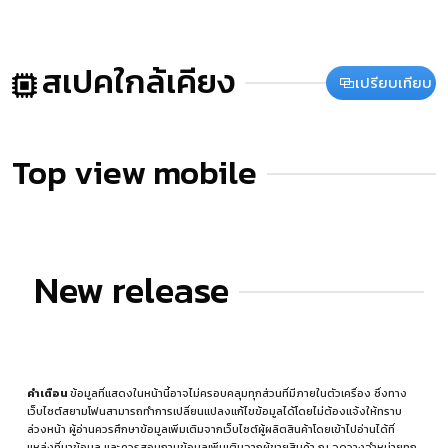
สเปคใกล้เคียง
เปรียบเทียบ
Top view mobile
New release
คำเตือน
ข้อมูลที่แสดงในหน้านี้อาจไม่ครอบคลุมทุกส่วนที่มีภายในตัวเครื่อง ซึ่งทาง
เว็บไซต์สยามโฟนสามารถทำการเปลี่ยนแปลงแก้ไขข้อมูลได้โดยไม่ต้องแจ้งให้ทราบ
ล่วงหน้า ผู้อ่านควรศึกษาข้อมูลเพิ่มเติมจากเว็บไซต์ผู้ผลิตสินค้าโดยเข้าไปอ่านได้ที่
แหล่งที่มาข้อมูล
และควรสอบถามข้อมูลเพิ่มเติมจากผู้ขายสินค้า ณ จุดวางจำหน่ายทุก