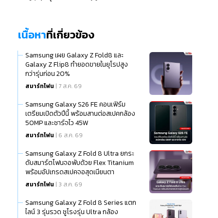
เนื้อหา
ที่เกี่ยวข้อง
Samsung เผย Galaxy Z Fold8 และ
Galaxy Z Flip8 ทำยอดขายในยุโรปสูง
กว่ารุ่นก่อน 20%
สมาร์ทโฟน
| 7 ส.ค. 69
Samsung Galaxy S26 FE คอนเฟิร์ม
เตรียมเปิดตัวปีนี้ พร้อมสานต่อสเปคกล้อง
50MP และชาร์จไว 45W
สมาร์ทโฟน
| 6 ส.ค. 69
Samsung Galaxy Z Fold 8 Ultra ยกระ
ดับสมาร์ตโฟนจอพับด้วย Flex Titanium
พร้อมอัปเกรดสเปคจอสุดเนียนตา
สมาร์ทโฟน
| 3 ส.ค. 69
Samsung Galaxy Z Fold 8 Series แตก
ไลน์ 3 รุ่นรวด ชูโรงรุ่น Ultra กล้อง