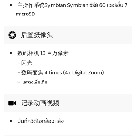
主操作系统Symbian Symbian ซีรีย์ 60 เวอร์ชั่น 7
microSD
后置摄像头
数码相机 1.3 百万像素
- 闪光
- 数码变焦 4 times (4x Digital Zoom)
แสดงเพิ่มเติม
记录动画视频
บันทึกวิดีโอกล้องหลัง