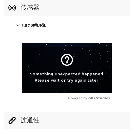
传感器
แสดงเพิ่มเติม
help_outline
Something unexpected happened.
Please wait or try again later.
Powered by 
GliaStudios
连通性