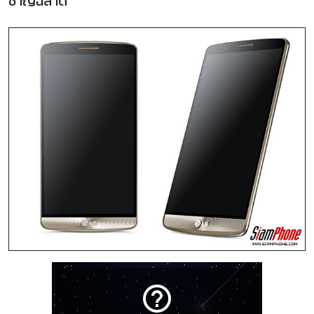
ชาญฉลาด
help_outline