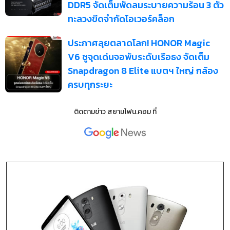
DDR5 จัดเต็มพัดลมระบายความร้อน 3 ตัว
ทะลวงขีดจำกัดโอเวอร์คล็อก
ประกาศลุยตลาดโลก! HONOR Magic
V6 ชูจุดเด่นจอพับระดับเรือธง จัดเต็ม
Snapdragon 8 Elite แบตฯ ใหญ่ กล้อง
ครบทุกระยะ
ติดตามข่าว
สยามโฟน.คอม
ที่