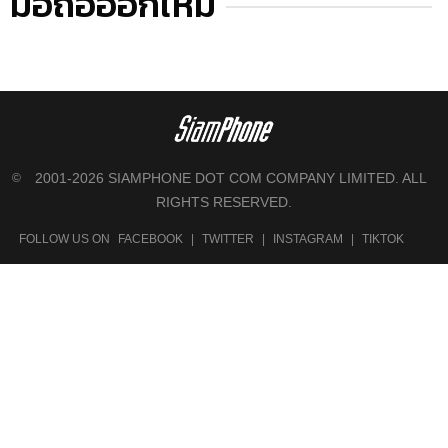
มือถือออกใหม่
2001-2026 SIAMPHONE DOT COM COMPANY LIMITED. ALL
©
RIGHTS RESERVED.
FOLLOW US ON
FACEBOOK
|
TWITTER
|
INSTAGRAM
|
TIKTOK