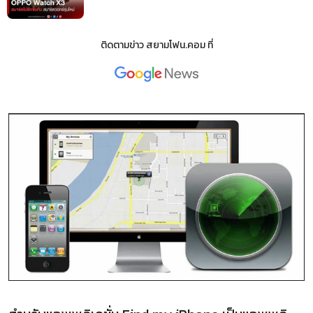
ติดตามข่าว
สยามโฟน.คอม
ที่