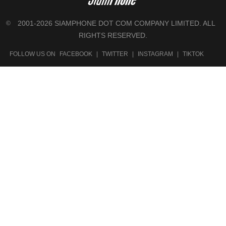
2001-2026 SIAMPHONE DOT COM COMPANY LIMITED. ALL
©
RIGHTS RESERVED.
FOLLOW US ON
FACEBOOK
|
TWITTER
|
INSTAGRAM
|
TIKTOK