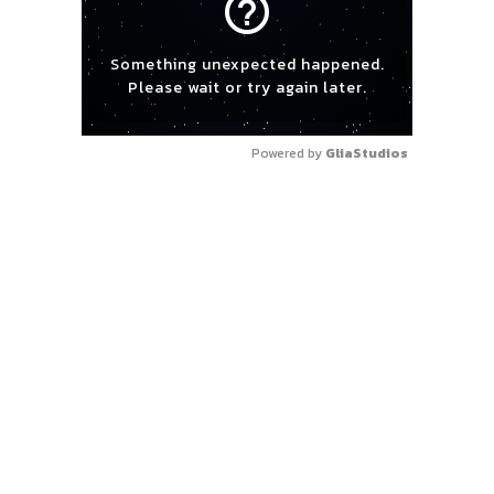
help_outline
Something unexpected happened.
Please wait or try again later.
Powered by 
GliaStudios