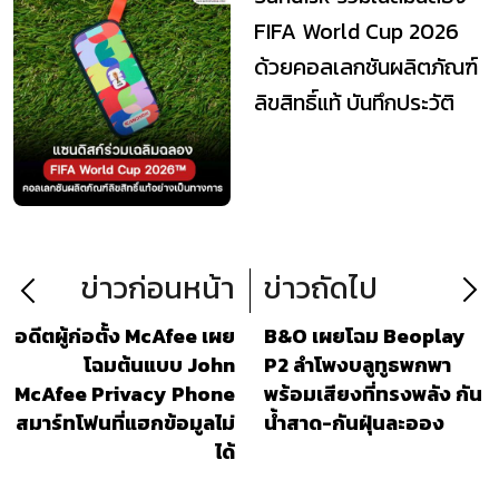
FIFA World Cup 2026
ด้วยคอลเลกชันผลิตภัณฑ์
ลิขสิทธิ์แท้ บันทึกประวัติ
ศาสตร์ว...
ข่าวก่อนหน้า
ข่าวถัดไป
อดีตผู้ก่อตั้ง McAfee เผย
B&O เผยโฉม Beoplay
โฉมต้นแบบ John
P2 ลำโพงบลูทูธพกพา
McAfee Privacy Phone
พร้อมเสียงที่ทรงพลัง กัน
สมาร์ทโฟนที่แฮกข้อมูลไม่
น้ำสาด-กันฝุ่นละออง
ได้