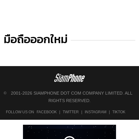
มือถือออกใหม่
2001-2026 SIAMPHONE DOT COM COMPANY LIMITED. ALL
©
RIGHTS RESERVED.
FOLLOW US ON
FACEBOOK
|
TWITTER
|
INSTAGRAM
|
TIKTOK