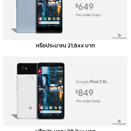
หรือประมาณ 21,6xx บาท