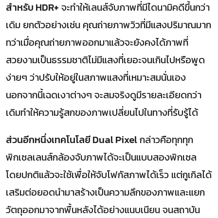
สำหรับ HDR+
จะทำให้เลนส์จับภาพที่มีไดนามิคดีขึ้นกว่า
เดิม ยกตัวอย่างเช่น คุณถ่ายภาพวิวที่มีแสงปริมาณมาก
ทว่าเมื่อคุณถ่ายภาพออกมาแล้วจะยังคงได้ภาพที่
สวยงามเป็นธรรมชาติไม่มีแสงที่เยอะจนเกินไปหรือพูด
ง่ายๆ ว่าปรับให้อยู่ในสภาพแสงที่เหมาะสมนั่นเอง
นอกจากนี้เฉดเงาต่างๆ จะสมจริงดูมีรายละเอียดกว่า
เดิมทำให้ความรู้สกของภาพเปลี่ยนไปในทางที่รับรู้ได้
ส่วนอีกหนึ่งเทคโนโลยี Dual Pixel
กล่าวคือทุกทุก
พิกเซลเลนส์กล้องจับภาพได้จะเป็นแบบสองพิกเซล
โดยปกติแล้วจะใช้เพื่อให้จับโฟกัสภาพได้เร็ว แต่กูเกิลได้
เสริมต่อยอดนำมาสร้างเป็นความลึกของภาพและแยก
วัตถุออกมาจากพื้นหลังได้อย่างแนบเนียน จนสถาบัน