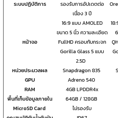
ระบบปฏิบัติการ
รองรับการอัปเดตต่อ
Ore
เนื่อง 3 ปี
16:9 แบบ AMOLED
18:
ขนาด 5 นิ้ว ความละเอียด
6
หน้าจอ
FullHD ครอบทับกระจก
QH
Gorilla Glass 5 แบบ
Go
2.5D
หน่วยประมวลผล
Snapdragon 835
S
GPU
Adreno 540
RAM
4GB LPDDR4x
พื้นที่เก็บข้อมูลภายใน
64GB / 128GB
MicroSD Card
ไม่รองรับ
คุณสมบัติกันนํ้ากันฝุ่น
IP67