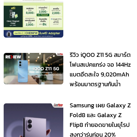
รีวิว iQOO Z11 5G สมาร์ต
โฟนสเปคแกร่ง จอ 144Hz
แบตอึดสะใจ 9,020mAh
พร้อมมาตรฐานกันน้ำ
IP68/IP69
Samsung เผย Galaxy Z
Fold8 และ Galaxy Z
Flip8 ทำยอดขายในยุโรป
สูงกว่ารุ่นก่อน 20%