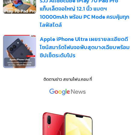
รีวิว Alldocube iPlay 70 Pad Pro
แท็บเล็ตจอใหญ่ 12.1 นิ้ว แบตฯ
10000mAh พร้อม PC Mode ครบคุ้มทุก
ไลฟ์สไตล์
Apple iPhone Ultra เผยรายละเอียดดี
ไซน์สมาร์ตโฟนจอพับสุดบางเฉียบพร้อม
ชิปเซ็ตระดับโปร
ติดตามข่าว
สยามโฟน.คอม
ที่