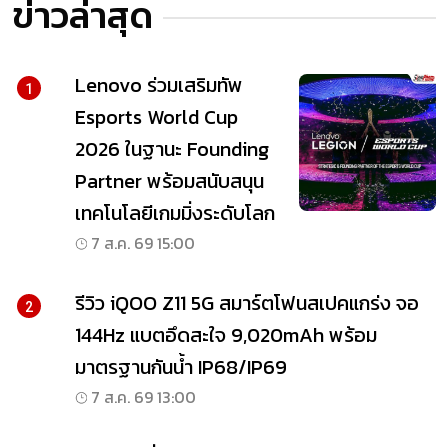
ข่าวล่าสุด
Lenovo ร่วมเสริมทัพ
1
Esports World Cup
2026 ในฐานะ Founding
Partner พร้อมสนับสนุน
เทคโนโลยีเกมมิ่งระดับโลก
7 ส.ค. 69 15:00
รีวิว iQOO Z11 5G สมาร์ตโฟนสเปคแกร่ง จอ
2
144Hz แบตอึดสะใจ 9,020mAh พร้อม
มาตรฐานกันน้ำ IP68/IP69
7 ส.ค. 69 13:00