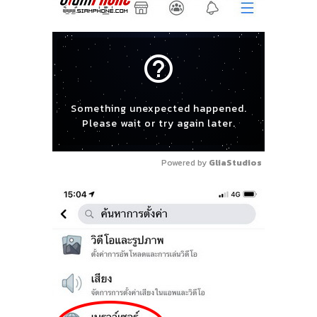
help_outline
Something unexpected happened.
Please wait or try again later.
Powered by 
GliaStudios