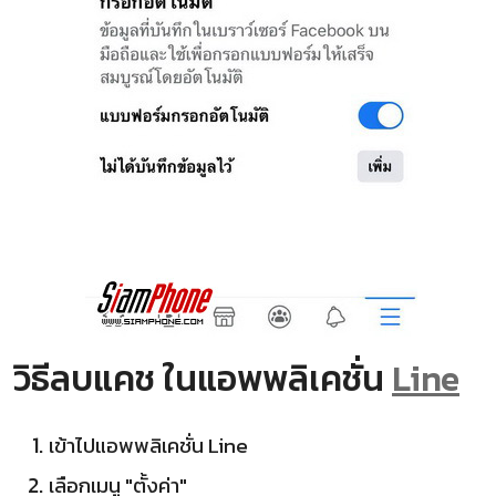
วิธีลบแคช ในแอพพลิเคชั่น
Line
เข้าไปแอพพลิเคชั่น Line
เลือกเมนู "ตั้งค่า"